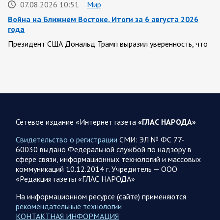
07.08.2026 10:51
Мир
Война на Ближнем Востоке. Итоги за 6 августа 2026
года
Президент США Дональд Трамп выразил уверенность, что
война с Ираном скоро закончится. По его оценке, Тегеран
не сможет продолжать конфликт…
07.08.2026 09:56
Спецоперация
В ночь на 7 августа ВС РФ нанесли удары по военным
объектам в 6 областях Украины
Сетевое издание «Интернет газета
«ГЛАС НАРОДА»
Олег Царев сообщает: Мониторинг противника насчитал
Свидетельство о регистрации
СМИ: ЭЛ № ФС 77-
147 БПЛА, запущенных с территории России, из которых
60030 выдано Федеральной службой по надзору в
якобы «сбиты/подавлены» – 114. В Рени…
сфере связи, информационных технологий и массовых
коммуникаций 10.12.2014 г. Учредитель — ООО
«Редакция газеты «ГЛАС НАРОДА»
07.08.2026 09:46
Спецоперация
Фронтовая сводка Олега Царева на утро 7 августа 2026
На информационном ресурсе (сайте) применяются
года
рекомендательные технологии
КОНТАКТНАЯ ИНФОРМАЦИЯ