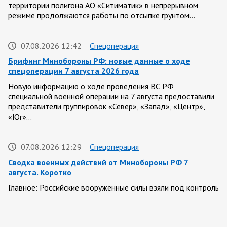
территории полигона АО «Ситиматик» в непрерывном
режиме продолжаются работы по отсыпке грунтом…
07.08.2026 12:42
Спецоперация
Брифинг Минобороны РФ: новые данные о ходе
спецоперации 7 августа 2026 года
Новую информацию о ходе проведения ВС РФ
специальной военной операции на 7 августа предоставили
представители группировок «Север», «Запад», «Центр»,
«Юг»…
07.08.2026 12:29
Спецоперация
Сводка военных действий от Минобороны РФ 7
августа. Коротко
Главное: Российские вооружённые силы взяли под контроль
село Анискино в Харьковской области. За прошедшую
неделю ВС РФ осуществили два массированных…