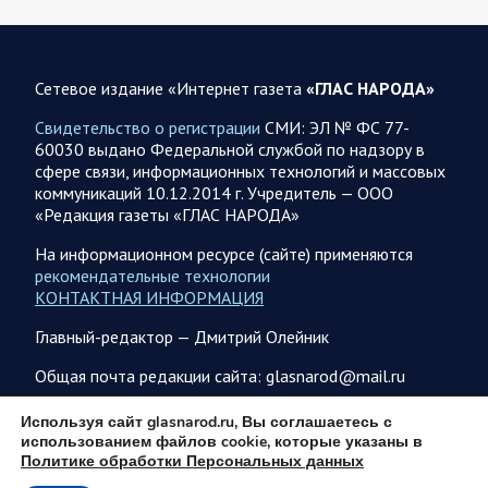
07.08.2026 10:51
Мир
Война на Ближнем Востоке. Итоги за 6 августа 2026
года
Сетевое издание «Интернет газета
«ГЛАС НАРОДА»
Президент США Дональд Трамп выразил уверенность, что
Свидетельство о регистрации
СМИ: ЭЛ № ФС 77-
война с Ираном скоро закончится. По его оценке, Тегеран
60030 выдано Федеральной службой по надзору в
не сможет продолжать конфликт…
сфере связи, информационных технологий и массовых
коммуникаций 10.12.2014 г. Учредитель — ООО
«Редакция газеты «ГЛАС НАРОДА»
07.08.2026 09:56
Спецоперация
В ночь на 7 августа ВС РФ нанесли удары по военным
На информационном ресурсе (сайте) применяются
объектам в 6 областях Украины
рекомендательные технологии
КОНТАКТНАЯ ИНФОРМАЦИЯ
Олег Царев сообщает: Мониторинг противника насчитал
147 БПЛА, запущенных с территории России, из которых
Главный-редактор — Дмитрий Олейник
якобы «сбиты/подавлены» – 114. В Рени…
Общая почта редакции сайта: glasnarod@mail.ru
07.08.2026 09:46
Спецоперация
ПОДПИСКА
Используя сайт glasnarod.ru, Вы соглашаетесь с
использованием файлов cookie, которые указаны в
Фронтовая сводка Олега Царева на утро 7 августа 2026
Политике обработки Персональных данных
года