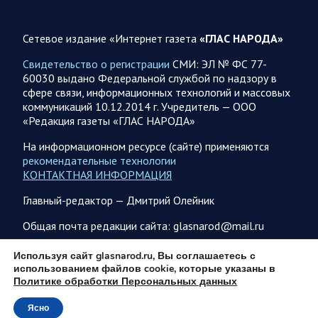
06.08.2026 07:53
Белгородская область
Сетевое издание «Интернет газета
«ГЛАС НАРОДА»
Украинские террористы продолжают убивать мирное
население приграничных районов. Данные на 6 августа
Свидетельство о регистрации
СМИ: ЭЛ № ФС 77-
60030 выдано Федеральной службой по надзору в
За прошедшие сутки армия трусов и убийц, будучи не в
сфере связи, информационных технологий и массовых
силах ничего противопоставить на поле боя, атаковала
коммуникаций 10.12.2014 г. Учредитель — ООО
гражданское население Белгородской…
«Редакция газеты «ГЛАС НАРОДА»
На информационном ресурсе (сайте) применяются
06.08.2026 07:49
Спецоперация
рекомендательные технологии
Сводка на утро 6 августа 2026 года от Двух майоров
КОНТАКТНАЯ ИНФОРМАЦИЯ
В Ярославле после налета перекрыто движение по
Главный-редактор — Дмитрий Олейник
Московскому проспекту, изменена работы общественного
транспорта. Судя по записям с кналов противника, его…
Общая почта редакции сайта: glasnarod@mail.ru
ПОДПИСКА
Используя сайт glasnarod.ru, Вы соглашаетесь с
06.08.2026 07:46
Курская область
использованием файлов cookie, которые указаны в
Политике обработки Персональных данных
Обстановка в Курском приграничье на утро 6 августа
2026 года
Ясно
© 2013 - 2026