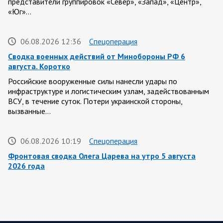
представители группировок «Север», «Запад», «Центр»,
«Юг»…
06.08.2026 12:36
Спецоперация
Сводка военных действий от Минобороны РФ 6
августа. Коротко
Российские вооруженные силы нанесли удары по
инфраструктуре и логистическим узлам, задействованным
ВСУ, в течение суток. Потери украинской стороны,
вызванные…
06.08.2026 10:19
Спецоперация
Фронтовая сводка Олега Царева на утро 5 августа
2026 года
За ночь силами ПВО перехвачены и уничтожены 605
украинских БПЛА: БПЛА сбивали над территориями
Белгородской, Брянской, Владимирской, Воронежской,
Калужской, Курской,…