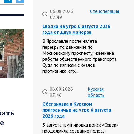
06.08.2026
Спецоперация
07:49
Сводка на утро 6 августа 2026
года от Двух майоров
В Ярославле после налета
перекрыто движение по
Московскому проспекту, изменена
работы общественного транспорта.
Судя по записям с кналов
противника, его…
06.08.2026
Курская
07:46
область
Обстановка в Курском
приграничье на утро 6 августа
вать
2026 года
е
5 августа группировка войск «Север»
продолжила создание полосы