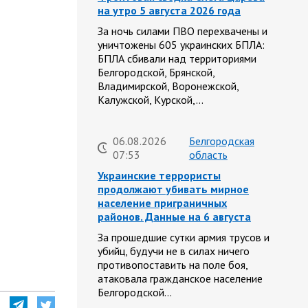
на утро 5 августа 2026 года
За ночь силами ПВО перехвачены и
уничтожены 605 украинских БПЛА:
БПЛА сбивали над территориями
Белгородской, Брянской,
Владимирской, Воронежской,
Калужской, Курской,…
06.08.2026
Белгородская
07:53
область
Украинские террористы
продолжают убивать мирное
население приграничных
районов. Данные на 6 августа
За прошедшие сутки армия трусов и
убийц, будучи не в силах ничего
противопоставить на поле боя,
атаковала гражданское население
Белгородской…