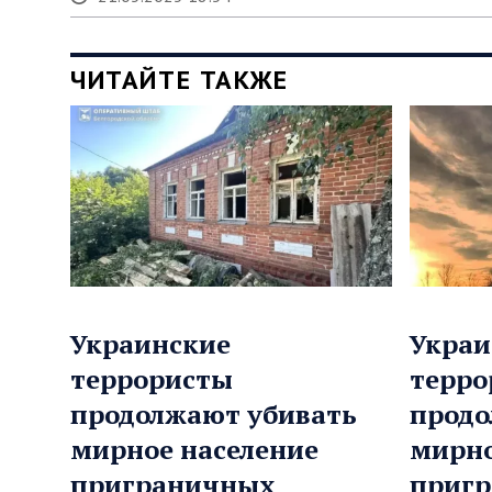
ЧИТАЙТЕ ТАКЖЕ
Украинские
Украи
террористы
терро
продолжают убивать
продо
мирное население
мирно
приграничных
приг