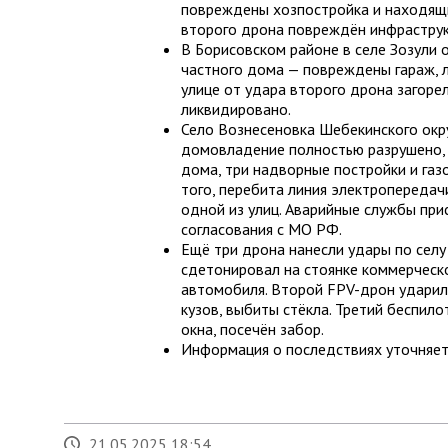
повреждены хозпостройка и находящий
второго дрона повреждён инфраструк
В Борисовском районе в селе Зозули
частного дома — повреждены гараж, л
улице от удара второго дрона загоре
ликвидировано.
Село Вознесеновка Шебекинского окр
домовладение полностью разрушено,
дома, три надворные постройки и газо
того, перебита линия электропередач
одной из улиц. Аварийные службы при
согласования с МО РФ.
Ещё три дрона нанесли удары по селу
сдетонировал на стоянке коммерческ
автомобиля. Второй FPV-дрон ударил
кузов, выбиты стёкла. Третий беспил
окна, посечён забор.
Информация о последствиях уточняет
21.05.2025 18:54