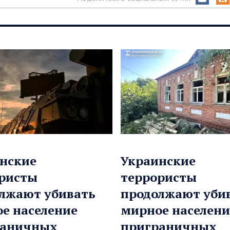
нские
Украинские
ристы
террористы
лжают убивать
продолжают уби
е население
мирное населени
раничных
приграничных