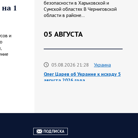
безопасности в Харьковской и
 на 1
Сумской областях В Черниговской
области в районе…
05 АВГУСТА
сов и
го
,
ение
05.08.2026 21:28
Украина
Олег Царев об Украине к исходу 5
августа 2026 года
Агентство Bloomberg утверждает,
что в Вене состоялась секретная
встреча бывших
высокопоставленных чиновников из
России, Великобритании, Франции и
Германии, на которой…
ПОДПИСКА