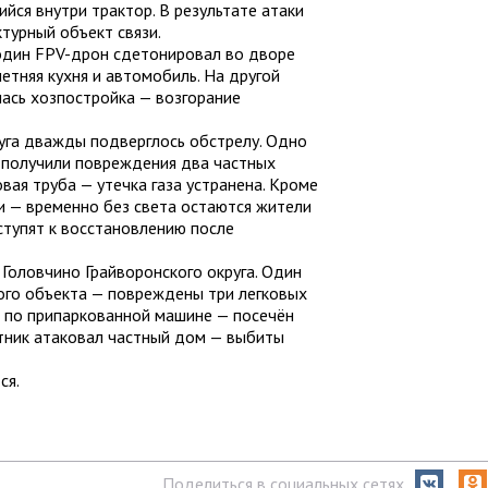
ся внутри трактор. В результате атаки
турный объект связи.
 один FPV-дрон сдетонировал во дворе
етняя кухня и автомобиль. На другой
лась хозпостройка — возгорание
уга дважды подверглось обстрелу. Одно
 получили повреждения два частных
вая труба — утечка газа устранена. Кроме
и — временно без света остаются жители
ступят к восстановлению после
 Головчино Грайворонского округа. Один
ого объекта — повреждены три легковых
 по припаркованной машине — посечён
отник атаковал частный дом — выбиты
ся.
Поделиться в социальных сетях