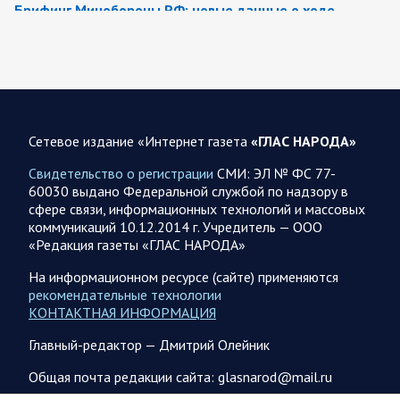
Брифинг Минобороны РФ: новые данные о ходе
спецоперации 8 августа 2026 года
Новую информацию о ходе проведения ВС РФ
специальной военной операции на 8 августа предоставили
представители группировок «Север», «Запад», «Центр»,
«Юг»…
Сетевое издание «Интернет газета
«ГЛАС НАРОДА»
08.08.2026 12:12
Спецоперация
Свидетельство о регистрации
СМИ: ЭЛ № ФС 77-
Сводка военных действий от Минобороны РФ 8
60030 выдано Федеральной службой по надзору в
августа. Коротко
сфере связи, информационных технологий и массовых
коммуникаций 10.12.2014 г. Учредитель — ООО
Группировка войск «Север» взяла под контроль населенный
«Редакция газеты «ГЛАС НАРОДА»
пункт Ивановка в Харьковской области. Российские
вооруженные силы за последние сутки поразили…
На информационном ресурсе (сайте) применяются
рекомендательные технологии
КОНТАКТНАЯ ИНФОРМАЦИЯ
08.08.2026 10:09
Спецоперация
Главный-редактор — Дмитрий Олейник
В ночь 8 августа ВС РФ нанесли удары по объектам в 8
областях Украины
Общая почта редакции сайта: glasnarod@mail.ru
Олег Царев сообщает: Мониторинг противника насчитал