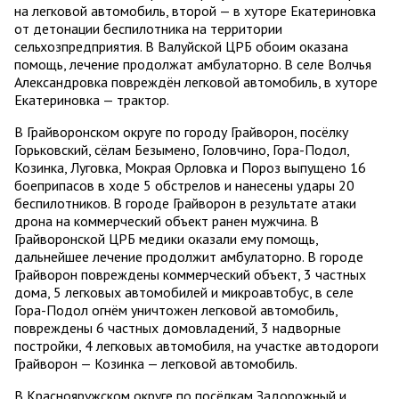
на легковой автомобиль, второй — в хуторе Екатериновка
от детонации беспилотника на территории
сельхозпредприятия. В Валуйской ЦРБ обоим оказана
помощь, лечение продолжат амбулаторно. В селе Волчья
Александровка повреждён легковой автомобиль, в хуторе
Екатериновка — трактор.
В Грайворонском округе по городу Грайворон, посёлку
Горьковский, сёлам Безымено, Головчино, Гора-Подол,
Козинка, Луговка, Мокрая Орловка и Пороз выпущено 16
боеприпасов в ходе 5 обстрелов и нанесены удары 20
беспилотников. В городе Грайворон в результате атаки
дрона на коммерческий объект ранен мужчина. В
Грайворонской ЦРБ медики оказали ему помощь,
дальнейшее лечение продолжит амбулаторно. В городе
Грайворон повреждены коммерческий объект, 3 частных
дома, 5 легковых автомобилей и микроавтобус, в селе
Гора-Подол огнём уничтожен легковой автомобиль,
повреждены 6 частных домовладений, 3 надворные
постройки, 4 легковых автомобиля, на участке автодороги
Грайворон — Козинка — легковой автомобиль.
В Краснояружском округе по посёлкам Задорожный и