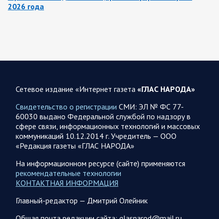
2026 года
За ночь силами ПВО перехвачены и уничтожены 605
украинских БПЛА: БПЛА сбивали над территориями
Белгородской, Брянской, Владимирской, Воронежской,
Калужской, Курской,…
06.08.2026 07:53
Белгородская область
Сетевое издание «Интернет газета
«ГЛАС НАРОДА»
Украинские террористы продолжают убивать мирное
население приграничных районов. Данные на 6 августа
Свидетельство о регистрации
СМИ: ЭЛ № ФС 77-
60030 выдано Федеральной службой по надзору в
За прошедшие сутки армия трусов и убийц, будучи не в
сфере связи, информационных технологий и массовых
силах ничего противопоставить на поле боя, атаковала
коммуникаций 10.12.2014 г. Учредитель — ООО
гражданское население Белгородской…
«Редакция газеты «ГЛАС НАРОДА»
На информационном ресурсе (сайте) применяются
06.08.2026 07:49
Спецоперация
рекомендательные технологии
Сводка на утро 6 августа 2026 года от Двух майоров
КОНТАКТНАЯ ИНФОРМАЦИЯ
В Ярославле после налета перекрыто движение по
Главный-редактор — Дмитрий Олейник
Московскому проспекту, изменена работы общественного
транспорта. Судя по записям с кналов противника, его…
Общая почта редакции сайта: glasnarod@mail.ru