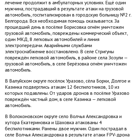
лечение продолжит в амбулаторных условиях. Ещё один
мужчина, пострадавший в результате атаки на грузовой
автомобиль, госпитализирован в городскую больницу №2 г.
Белгорода. Вся необходимая помощь оказывается. За
прошедший день в посёлке Борисовка огнём уничтожен
грузовой автомобиль, повреждены коммерческий объект,
один МКД, 8 легковых автомобилей и линия
электропередачи. Аварийными службами
электроснабжение восстановлено. В селе Стригуны
повреждён легковой автомобиль, в районе села Зозули —
грузовой автомобиль, в селе Берёзовка огнём уничтожен
автомобиль.
В Валуйском округе посёлок Уразово, сёла Борки, Долгое и
Казинка подверглись атакам 12 беспилотников, 10 из
которых подавлены. От ударов дронов в посёлке Уразово
повреждён частный дом, в селе Казинка — легковой
автомобиль.
В Волоконовском округе село Волчья Александровка и
хутора Екатериновка и Шаховка атакованы 4
беспилотниками. Ранены двое мужчин. Один пострадал в
селе Волчья Александровка в результате атаки FPV-дрона