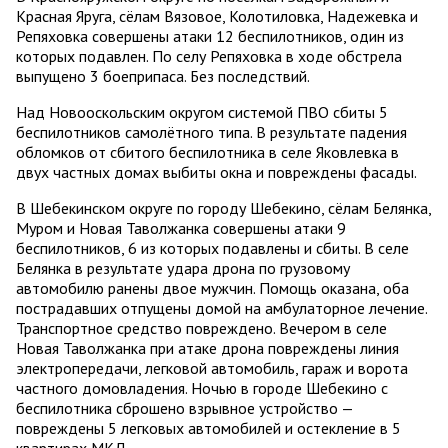
Красная Яруга, сёлам Вязовое, Колотиловка, Надежевка и
Репяховка совершены атаки 12 беспилотников, один из
которых подавлен. По селу Репяховка в ходе обстрела
выпущено 3 боеприпаса. Без последствий.
Над Новооскольским округом системой ПВО сбиты 5
беспилотников самолётного типа. В результате падения
обломков от сбитого беспилотника в селе Яковлевка в
двух частных домах выбиты окна и повреждены фасады.
В Шебекинском округе по городу Шебекино, сёлам Белянка,
Муром и Новая Таволжанка совершены атаки 9
беспилотников, 6 из которых подавлены и сбиты. В селе
Белянка в результате удара дрона по грузовому
автомобилю ранены двое мужчин. Помощь оказана, оба
пострадавших отпущены домой на амбулаторное лечение.
Транспортное средство повреждено. Вечером в селе
Новая Таволжанка при атаке дрона повреждены линия
электропередачи, легковой автомобиль, гараж и ворота
частного домовладения. Ночью в городе Шебекино с
беспилотника сброшено взрывное устройство —
повреждены 5 легковых автомобилей и остекление в 5
квартирах МКД.