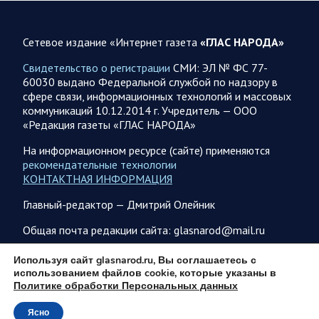
Новую информацию о ходе проведения ВС РФ
специальной военной операции на 7 августа предоставили
Сетевое издание «Интернет газета
«ГЛАС НАРОДА»
представители группировок «Север», «Запад», «Центр»,
«Юг»…
Свидетельство о регистрации
СМИ: ЭЛ № ФС 77-
60030 выдано Федеральной службой по надзору в
сфере связи, информационных технологий и массовых
07.08.2026 12:29
Спецоперация
коммуникаций 10.12.2014 г. Учредитель — ООО
Сводка военных действий от Минобороны РФ 7
«Редакция газеты «ГЛАС НАРОДА»
августа. Коротко
На информационном ресурсе (сайте) применяются
Главное: Российские вооружённые силы взяли под контроль
рекомендательные технологии
село Анискино в Харьковской области. За прошедшую
КОНТАКТНАЯ ИНФОРМАЦИЯ
неделю ВС РФ осуществили два массированных…
Главный-редактор — Дмитрий Олейник
07.08.2026 10:51
Мир
Общая почта редакции сайта: glasnarod@mail.ru
Война на Ближнем Востоке. Итоги за 6 августа 2026
ПОДПИСКА
Используя сайт glasnarod.ru, Вы соглашаетесь с
года
использованием файлов cookie, которые указаны в
Президент США Дональд Трамп выразил уверенность, что
Политике обработки Персональных данных
война с Ираном скоро закончится. По его оценке, Тегеран
не сможет продолжать конфликт…
Ясно
© 2013 - 2026