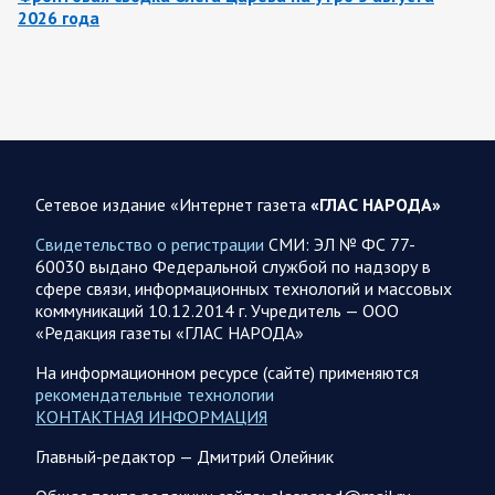
2026 года
За ночь силами ПВО перехвачены и уничтожены 605
украинских БПЛА: БПЛА сбивали над территориями
Белгородской, Брянской, Владимирской, Воронежской,
Калужской, Курской,…
06.08.2026 07:53
Белгородская область
Сетевое издание «Интернет газета
«ГЛАС НАРОДА»
Украинские террористы продолжают убивать мирное
население приграничных районов. Данные на 6 августа
Свидетельство о регистрации
СМИ: ЭЛ № ФС 77-
60030 выдано Федеральной службой по надзору в
За прошедшие сутки армия трусов и убийц, будучи не в
сфере связи, информационных технологий и массовых
силах ничего противопоставить на поле боя, атаковала
коммуникаций 10.12.2014 г. Учредитель — ООО
гражданское население Белгородской…
«Редакция газеты «ГЛАС НАРОДА»
На информационном ресурсе (сайте) применяются
06.08.2026 07:49
Спецоперация
рекомендательные технологии
Сводка на утро 6 августа 2026 года от Двух майоров
КОНТАКТНАЯ ИНФОРМАЦИЯ
В Ярославле после налета перекрыто движение по
Главный-редактор — Дмитрий Олейник
Московскому проспекту, изменена работы общественного
транспорта. Судя по записям с кналов противника, его…