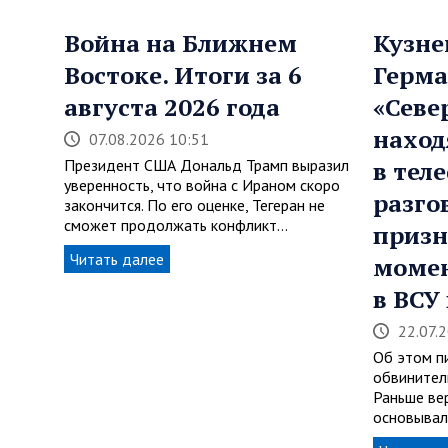
Война на Ближнем
Кузне
Востоке. Итоги за 6
Герма
августа 2026 года
«Севе
наход
07.08.2026 10:51
Президент США Дональд Трамп выразил
в тел
уверенность, что война с Ираном скоро
разго
закончится. По его оценке, Тегеран не
сможет продолжать конфликт…
призн
Читать далее
момен
в ВСУ
22.07.
Об этом пи
обвинител
Раньше ве
основывал