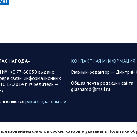
алее
ЛАС НАРОДА»
КОНТАКТНАЯ ИНФОРМАЦИЯ
 № ФС 77-60030 выдано
Главный-редактор — Дмитрий 
фере связи, информационных
Общая почта редакции сайта:
10.12.2014 г. Учредитель —
glasnarod@mail.ru
А»
применяются
рекомендательные
использованием файлов cookie, которые указаны в
Политике об
© 2013 - 2026