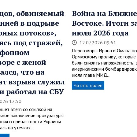
цов, обвиняемый
Война на Ближн
нией в подрыве
Востоке. Итоги з
рных потоков»,
июля 2026 года
ясь под стражей,
12.07.2026 09:51
ефонном
Переговоры Ирана и Омана по
Ормузскому проливу, которы
воре с женой
были снизить напряжённость, 
американскими бомбардировк
ался, что на
июля глава МИД…
т взрыва служил
Читать далее
 и работал на СБУ
2026 12:50
шет Stern со ссылкой на
ьное заключение прокуратуры.
рсия о причастности Украины
ась на утечках…