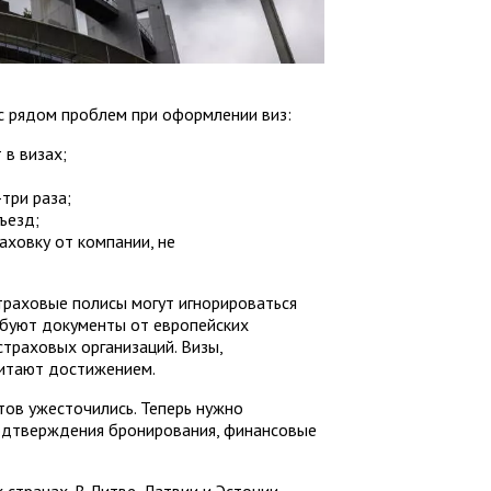
с рядом проблем при оформлении виз:
 в визах;
три раза;
ъезд;
аховку от компании, не
траховые полисы могут игнорироваться
ебуют документы от европейских
траховых организаций. Визы,
читают достижением.
тов ужесточились. Теперь нужно
одтверждения бронирования, финансовые
 странах. В Литве, Латвии и Эстонии