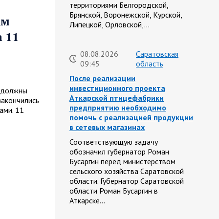
территориями Белгородской,
Брянской, Воронежской, Курской,
ем
Липецкой, Орловской,…
а 11
08.08.2026
Саратовская
09:45
область
После реализации
инвестиционного проекта
е должны
Аткарской птицефабрики
закончились
предприятию необходимо
ами. 11
помочь с реализацией продукции
в сетевых магазинах
Соответствующую задачу
обозначил губернатор Роман
Бусаргин перед министерством
сельского хозяйства Саратовской
области. Губернатор Саратовской
области Роман Бусаргин в
Аткарске…