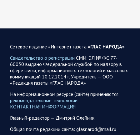
Белгородской, Брянской, Волгоградской, Воронежской,
Калужской, Курской,…
07.08.2026 07:48
Спецоперация
Сводка на утро 7 августа 2026 года от Двух майоров
Сетевое издание «Интернет газета
«ГЛАС НАРОДА»
За прошедшие сутки Минобороны России сообщило о
1150 сбитых оад нашими регионами БПЛА противника.
Свидетельство о регистрации
СМИ: ЭЛ № ФС 77-
Ночью сообщалось о работе ПВО в…
60030 выдано Федеральной службой по надзору в
сфере связи, информационных технологий и массовых
коммуникаций 10.12.2014 г. Учредитель — ООО
07.08.2026 07:44
Белгородская область
«Редакция газеты «ГЛАС НАРОДА»
Украинские террористы продолжают убивать мирное
население приграничных районов. Данные на 7 августа
На информационном ресурсе (сайте) применяются
рекомендательные технологии
За прошедшие сутки армия трусов и убийц, будучи не в
КОНТАКТНАЯ ИНФОРМАЦИЯ
силах ничего противопоставить на поле боя, атаковала
гражданское население Брянской,…
Главный-редактор — Дмитрий Олейник
Общая почта редакции сайта: glasnarod@mail.ru
07.08.2026 06:42
Курская область