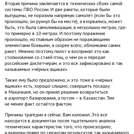
Вторая причина заключается в технических сбоях самой
системы ПВО России. И две ракеты, которые были
выпущены, не поразили напрямую самолёт (если бы это
произошло, он рухнул бы на месте), а взорвались, может
быть, это была самоликвидация, в нескольких метрах, где-
то примерно в 10 метрах. И поэтому поражение
произошло, но главным образом не поражающими
элементами боевыми, а скорее всего, обломками самих
ракет. Именно поэтому пилот и воспринял это как
столкновение со стаей птиц, о чем он и передал
российским диспетчерам, и это все зафиксировано в так
называемых «чёрных ящиках».
Также ему было предложено, и это тоже в «чёрных
ящиках» есть, хорошо слышно, совершить посадку
в Махачкале, но он принял решение возвратиться
в аэропорт базирования, а потом – в Казахстан. Тем
не менее факт остаётся фактом.
Причины трагедии я сейчас Вам изложил. Это все
находится в документах после тщательного анализа
технических характеристик того, что происходило,
и выверки прямо по секундам результатов так называемого