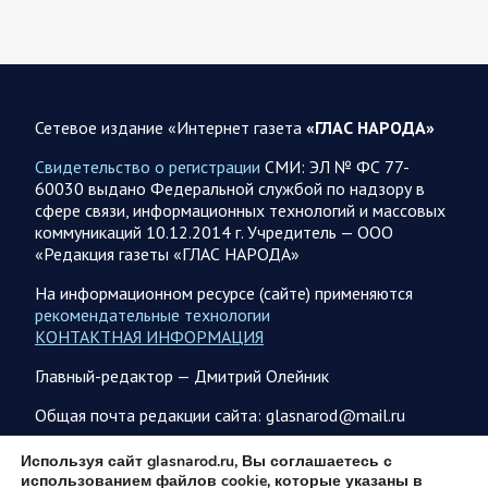
08.08.2026 09:45
Саратовская область
После реализации инвестиционного проекта
Аткарской птицефабрики предприятию необходимо
помочь с реализацией продукции в сетевых магазинах
Сетевое издание «Интернет газета
«ГЛАС НАРОДА»
Соответствующую задачу обозначил губернатор Роман
Свидетельство о регистрации
СМИ: ЭЛ № ФС 77-
Бусаргин перед министерством сельского хозяйства
60030 выдано Федеральной службой по надзору в
Саратовской области. Губернатор Саратовской области
сфере связи, информационных технологий и массовых
Роман Бусаргин в Аткарске…
коммуникаций 10.12.2014 г. Учредитель — ООО
«Редакция газеты «ГЛАС НАРОДА»
08.08.2026 09:04
Саратовская область
На информационном ресурсе (сайте) применяются
На Кумысной поляне Саратове проводится
рекомендательные технологии
дератизация
КОНТАКТНАЯ ИНФОРМАЦИЯ
Как сообщили в министерстве природных ресурсов и
Главный-редактор — Дмитрий Олейник
экологии области, обработку территории отравляющим
веществом планируется произвести с 7 по 10 августа…
Общая почта редакции сайта: glasnarod@mail.ru
ПОДПИСКА
Используя сайт glasnarod.ru, Вы соглашаетесь с
08.08.2026 08:34
Саратовская область
использованием файлов cookie, которые указаны в