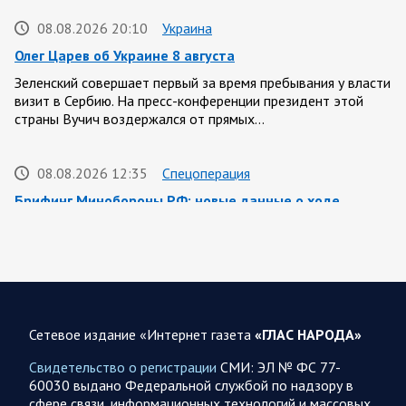
08.08.2026 20:10
Украина
Олег Царев об Украине 8 августа
Зеленский совершает первый за время пребывания у власти
визит в Сербию. На пресс-конференции президент этой
страны Вучич воздержался от прямых…
08.08.2026 12:35
Спецоперация
Брифинг Минобороны РФ: новые данные о ходе
спецоперации 8 августа 2026 года
Новую информацию о ходе проведения ВС РФ
специальной военной операции на 8 августа предоставили
представители группировок «Север», «Запад», «Центр»,
«Юг»…
Сетевое издание «Интернет газета
«ГЛАС НАРОДА»
08.08.2026 12:12
Спецоперация
Свидетельство о регистрации
СМИ: ЭЛ № ФС 77-
Сводка военных действий от Минобороны РФ 8
60030 выдано Федеральной службой по надзору в
августа. Коротко
сфере связи, информационных технологий и массовых