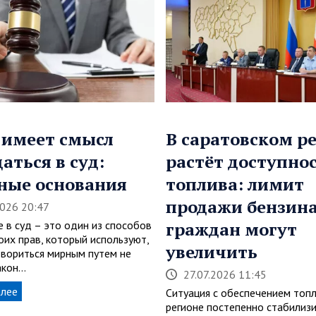
 имеет смысл
В саратовском р
аться в суд:
растёт доступно
ные основания
топлива: лимит
продажи бензина
2026 20:47
 в суд – это один из способов
граждан могут
оих прав, который используют,
увеличить
овориться мирным путем не
акон…
27.07.2026 11:45
алее
Ситуация с обеспечением топ
регионе постепенно стабилизи