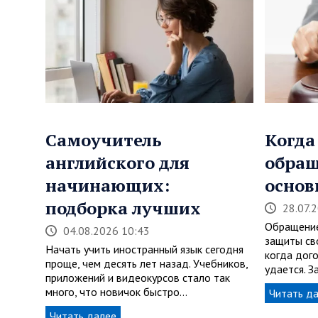
Самоучитель
Когда
английского для
обращ
начинающих:
основ
подборка лучших
28.07.
Обращение
04.08.2026 10:43
защиты св
Начать учить иностранный язык сегодня
когда дог
проще, чем десять лет назад. Учебников,
удается. З
приложений и видеокурсов стало так
много, что новичок быстро…
Читать д
Читать далее