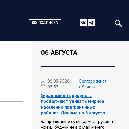
ПОДПИСКА
06 АВГУСТА
06.08.2026
Белгородская
07:53
область
Украинские террористы
продолжают убивать мирное
население приграничных
районов. Данные на 6 августа
За прошедшие сутки армия трусов и
убийц, будучи не в силах ничего