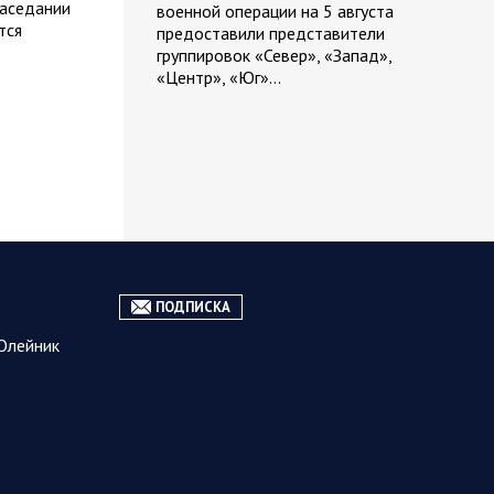
заседании
военной операции на 5 августа
тся
предоставили представители
группировок «Север», «Запад»,
«Центр», «Юг»…
05.08.2026
Спецоперация
13:11
Сводка военных действий от
Минобороны РФ 5 августа.
Коротко
Вооружённые силы РФ освободили
населённый пункт Зарница в
ПОДПИСКА
Запорожской области. Воинские
части группировки «Север» взяли
Олейник
под контроль Рыжевку в…
05.08.2026 12:51
Власть
Путин проводит встречу с
руководством Министерства