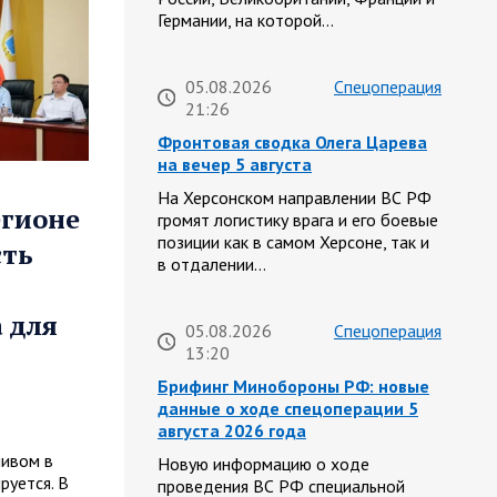
Германии, на которой…
05.08.2026
Спецоперация
21:26
Фронтовая сводка Олега Царева
на вечер 5 августа
На Херсонском направлении ВС РФ
егионе
громят логистику врага и его боевые
позиции как в самом Херсоне, так и
сть
в отдалении…
 для
05.08.2026
Спецоперация
13:20
Брифинг Минобороны РФ: новые
данные о ходе спецоперации 5
августа 2026 года
ливом в
Новую информацию о ходе
руется. В
проведения ВС РФ специальной