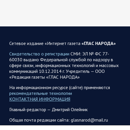
151 БПЛА, запущенный с территории России, из которых
якобы «сбиты/подавлены» – 135. В Киеве…
08.08.2026 10:05
Спецоперация
Фронтовая сводка Олега Царева 8 августа 2026 года
Сетевое издание «Интернет газета
«ГЛАС НАРОДА»
397 украинских БПЛА сбито ПВО ночью над 15 субъектами
РФ: Беспилотники сбивали над территориями
Свидетельство о регистрации
СМИ: ЭЛ № ФС 77-
Белгородской, Брянской, Воронежской, Курской, Липецкой,
60030 выдано Федеральной службой по надзору в
Орловской,…
сфере связи, информационных технологий и массовых
коммуникаций 10.12.2014 г. Учредитель — ООО
«Редакция газеты «ГЛАС НАРОДА»
08.08.2026 09:45
Саратовская область
После реализации инвестиционного проекта
На информационном ресурсе (сайте) применяются
Аткарской птицефабрики предприятию необходимо
рекомендательные технологии
помочь с реализацией продукции в сетевых магазинах
КОНТАКТНАЯ ИНФОРМАЦИЯ
Соответствующую задачу обозначил губернатор Роман
Главный-редактор — Дмитрий Олейник
Бусаргин перед министерством сельского хозяйства
Саратовской области. Губернатор Саратовской области
Общая почта редакции сайта: glasnarod@mail.ru
Роман Бусаргин в Аткарске…