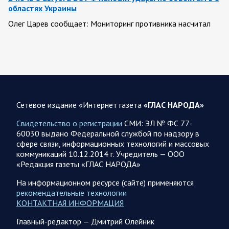
областях Украины
Олег Царев сообщает: Мониторинг противника насчитал
151 БПЛА, запущенный с территории России, из которых
якобы «сбиты/подавлены» – 135. В Киеве…
08.08.2026 10:05
Спецоперация
Фронтовая сводка Олега Царева 8 августа 2026 года
Сетевое издание «Интернет газета
«ГЛАС НАРОДА»
397 украинских БПЛА сбито ПВО ночью над 15 субъектами
РФ: Беспилотники сбивали над территориями
Свидетельство о регистрации
СМИ: ЭЛ № ФС 77-
Белгородской, Брянской, Воронежской, Курской, Липецкой,
60030 выдано Федеральной службой по надзору в
Орловской,…
сфере связи, информационных технологий и массовых
коммуникаций 10.12.2014 г. Учредитель — ООО
«Редакция газеты «ГЛАС НАРОДА»
08.08.2026 09:45
Саратовская область
После реализации инвестиционного проекта
На информационном ресурсе (сайте) применяются
Аткарской птицефабрики предприятию необходимо
рекомендательные технологии
помочь с реализацией продукции в сетевых магазинах
КОНТАКТНАЯ ИНФОРМАЦИЯ
Соответствующую задачу обозначил губернатор Роман
Главный-редактор — Дмитрий Олейник
Бусаргин перед министерством сельского хозяйства