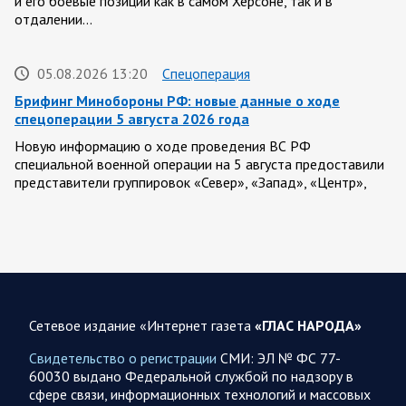
и его боевые позиции как в самом Херсоне, так и в
отдалении…
05.08.2026 13:20
Спецоперация
Брифинг Минобороны РФ: новые данные о ходе
спецоперации 5 августа 2026 года
Новую информацию о ходе проведения ВС РФ
специальной военной операции на 5 августа предоставили
представители группировок «Север», «Запад», «Центр»,
«Юг»…
05.08.2026 13:11
Спецоперация
Сводка военных действий от Минобороны РФ 5
августа. Коротко
Сетевое издание «Интернет газета
«ГЛАС НАРОДА»
Вооружённые силы РФ освободили населённый пункт
Зарница в Запорожской области. Воинские части
Свидетельство о регистрации
СМИ: ЭЛ № ФС 77-
группировки «Север» взяли под контроль Рыжевку в…
60030 выдано Федеральной службой по надзору в
сфере связи, информационных технологий и массовых