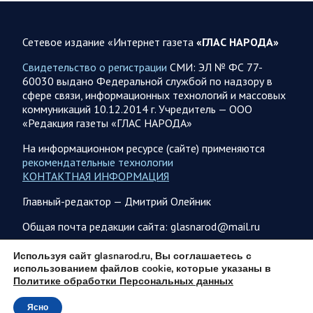
08 АВГУСТА
Сетевое издание «Интернет газета
«ГЛАС НАРОДА»
Свидетельство о регистрации
СМИ: ЭЛ № ФС 77-
60030 выдано Федеральной службой по надзору в
08.08.2026 20:10
Украина
сфере связи, информационных технологий и массовых
Олег Царев об Украине 8 августа
коммуникаций 10.12.2014 г. Учредитель — ООО
«Редакция газеты «ГЛАС НАРОДА»
Зеленский совершает первый за время пребывания у власти
визит в Сербию. На пресс-конференции президент этой
На информационном ресурсе (сайте) применяются
страны Вучич воздержался от прямых…
рекомендательные технологии
КОНТАКТНАЯ ИНФОРМАЦИЯ
08.08.2026 12:35
Спецоперация
Главный-редактор — Дмитрий Олейник
Брифинг Минобороны РФ: новые данные о ходе
Общая почта редакции сайта: glasnarod@mail.ru
спецоперации 8 августа 2026 года
Новую информацию о ходе проведения ВС РФ
ПОДПИСКА
Используя сайт glasnarod.ru, Вы соглашаетесь с
специальной военной операции на 8 августа предоставили
использованием файлов cookie, которые указаны в
представители группировок «Север», «Запад», «Центр»,
Политике обработки Персональных данных
«Юг»…
Ясно
© 2013 - 2026