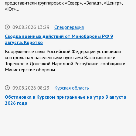
представители группировок «Север», «Запад», «Центр»,
«Юг»…
09.08.2026 13:29
Спецоперация
Сводка военных действий от Минобороны РФ 9
августа. Коротко
Вооружённые силы Российской Федерации установили
контроль над населёнными пунктами Васютинское и
Торецкое в Донецкой Народной Республике, сообщили в
Министерстве обороны…
09.08.2026 08:23
Курская область
Обстановка в Курском приграничье на утро 9 августа
2026 года
8 августа группировка войск «Север» продолжила создание
полосы безопасности в Харьковской и Сумской областях.
Жители Харьковской и Сумской областей…