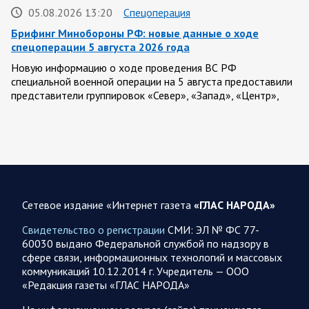
05.08.2026 13:20
Спецоперация
Брифинг Минобороны РФ: новые данные о ходе
спецоперации 5 августа 2026 года
Новую информацию о ходе проведения ВС РФ
специальной военной операции на 5 августа предоставили
представители группировок «Север», «Запад», «Центр»,
«Юг»…
05.08.2026 13:11
Спецоперация
Сводка военных действий от Минобороны РФ 5
августа. Коротко
Сетевое издание «Интернет газета
«ГЛАС НАРОДА»
Вооружённые силы РФ освободили населённый пункт
Зарница в Запорожской области. Воинские части
Свидетельство о регистрации
СМИ: ЭЛ № ФС 77-
группировки «Север» взяли под контроль Рыжевку в…
60030 выдано Федеральной службой по надзору в
сфере связи, информационных технологий и массовых
коммуникаций 10.12.2014 г. Учредитель — ООО
05.08.2026 12:51
Власть
«Редакция газеты «ГЛАС НАРОДА»
Путин проводит встречу с руководством Министерства
обороны России. Главное