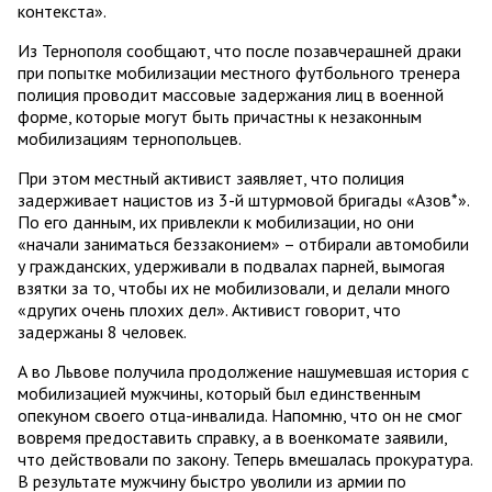
контекста».
Из Тернополя сообщают, что после позавчерашней драки
при попытке мобилизации местного футбольного тренера
полиция проводит массовые задержания лиц в военной
форме, которые могут быть причастны к незаконным
мобилизациям тернопольцев.
При этом местный активист заявляет, что полиция
задерживает нацистов из 3-й штурмовой бригады «Азов*».
По его данным, их привлекли к мобилизации, но они
«начали заниматься беззаконием» – отбирали автомобили
у гражданских, удерживали в подвалах парней, вымогая
взятки за то, чтобы их не мобилизовали, и делали много
«других очень плохих дел». Активист говорит, что
задержаны 8 человек.
А во Львове получила продолжение нашумевшая история с
мобилизацией мужчины, который был единственным
опекуном своего отца-инвалида. Напомню, что он не смог
вовремя предоставить справку, а в военкомате заявили,
что действовали по закону. Теперь вмешалась прокуратура.
В результате мужчину быстро уволили из армии по