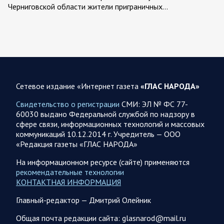
Черниговской области жители приграничных…
06 АВГУСТА
Сетевое издание «Интернет газета
«ГЛАС НАРОДА»
06.08.2026 12:52
Спецоперация
Брифинг Минобороны РФ: новые данные о ходе
Свидетельство о регистрации
СМИ: ЭЛ № ФС 77-
спецоперации 6 августа 2026 года
60030 выдано Федеральной службой по надзору в
сфере связи, информационных технологий и массовых
Новую информацию о ходе проведения ВС РФ
коммуникаций 10.12.2014 г. Учредитель — ООО
специальной военной операции на 6 августа предоставили
«Редакция газеты «ГЛАС НАРОДА»
представители группировок «Север», «Запад», «Центр»,
«Юг»…
На информационном ресурсе (сайте) применяются
рекомендательные технологии
КОНТАКТНАЯ ИНФОРМАЦИЯ
06.08.2026 12:36
Спецоперация
Главный-редактор — Дмитрий Олейник
Сводка военных действий от Минобороны РФ 6
августа. Коротко
Общая почта редакции сайта: glasnarod@mail.ru