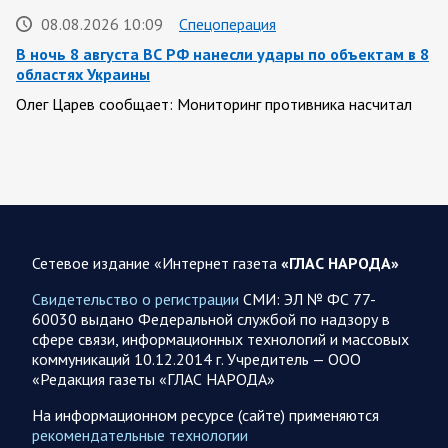
08.08.2026 10:09
Спецоперация
В ночь 8 августа ВС РФ нанесли удары по объектам в 8
областях Украины
Олег Царев сообщает: Мониторинг противника насчитал
151 БПЛА, запущенный с территории России, из которых
якобы «сбиты/подавлены» – 135. В Киеве…
08.08.2026 10:05
Спецоперация
Фронтовая сводка Олега Царева 8 августа 2026 года
Сетевое издание «Интернет газета
«ГЛАС НАРОДА»
397 украинских БПЛА сбито ПВО ночью над 15 субъектами
РФ: Беспилотники сбивали над территориями
Свидетельство о регистрации
СМИ: ЭЛ № ФС 77-
Белгородской, Брянской, Воронежской, Курской, Липецкой,
60030 выдано Федеральной службой по надзору в
Орловской,…
сфере связи, информационных технологий и массовых
коммуникаций 10.12.2014 г. Учредитель — ООО
«Редакция газеты «ГЛАС НАРОДА»
08.08.2026 09:45
Саратовская область
После реализации инвестиционного проекта
На информационном ресурсе (сайте) применяются
Аткарской птицефабрики предприятию необходимо
рекомендательные технологии