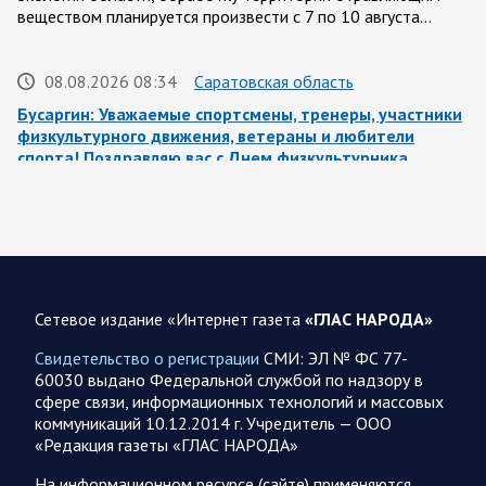
веществом планируется произвести с 7 по 10 августа…
08.08.2026 08:34
Саратовская область
Бусаргин: Уважаемые спортсмены, тренеры, участники
физкультурного движения, ветераны и любители
спорта! Поздравляю вас с Днем физкультурника
Поздравление Губернатора Саратовской области:
Саратовская область всегда была одним из центров
развития спортивной культуры. Успехи…
08.08.2026 08:12
Спецоперация
Сетевое издание «Интернет газета
«ГЛАС НАРОДА»
Заявление Минобороны РФ на утро 8 августа 2026 года
Свидетельство о регистрации
СМИ: ЭЛ № ФС 77-
Сегодня ночью Вооруженными Силами Российской
60030 выдано Федеральной службой по надзору в
Федерации нанесен групповой удар высокоточным
сфере связи, информационных технологий и массовых
оружием наземного базирования по предприятию военной
коммуникаций 10.12.2014 г. Учредитель — ООО
промышленности и складу горюче-смазочных…
«Редакция газеты «ГЛАС НАРОДА»
На информационном ресурсе (сайте) применяются