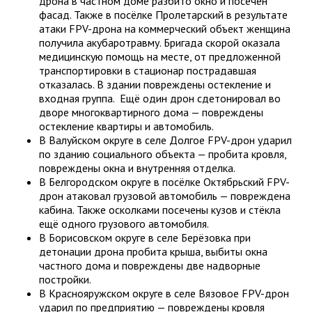
дрона в частном доме разбито окно и посечён
фасад. Также в посёлке Пролетарский в результате
атаки FPV-дрона на коммерческий объект женщина
получила акубаротравму. Бригада скорой оказала
медицинскую помощь на месте, от предложенной
транспортировки в стационар пострадавшая
отказалась. В здании повреждены остекление и
входная группа. Ещё один дрон сдетонировал во
дворе многоквартирного дома — повреждены
остекление квартиры и автомобиль.
В Валуйском округе в селе Долгое FPV-дрон ударил
по зданию социального объекта — пробита кровля,
повреждены окна и внутренняя отделка.
В Белгородском округе в посёлке Октябрьский FPV-
дрон атаковал грузовой автомобиль — повреждена
кабина. Также осколками посечены кузов и стёкла
ещё одного грузового автомобиля.
В Борисовском округе в селе Берёзовка при
детонации дрона пробита крыша, выбиты окна
частного дома и повреждены две надворные
постройки.
В Краснояружском округе в селе Вязовое FPV-дрон
ударил по предприятию — повреждены кровля