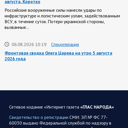
августа. Коротко
Российские вооруженные силы нанесли удары по
инфраструктуре и логистическим узлам, задействованным
ВСУ, в течение суток. Потери украинской стороны,
вызванные…
06.08.2026 10:19
Спецоперация
Фронтовая сводка Олега Царева на утро 5 августа
2026 года
За ночь силами ПВО перехвачены и уничтожены 605
украинских БПЛА: БПЛА сбивали над территориями
Белгородской, Брянской, Владимирской, Воронежской,
Калужской, Курской,…
06.08.2026 07:53
Белгородская область
Сетевое издание «Интернет газета
«ГЛАС НАРОДА»
Украинские террористы продолжают убивать мирное
население приграничных районов. Данные на 6 августа
Свидетельство о регистрации
СМИ: ЭЛ № ФС 77-
60030 выдано Федеральной службой по надзору в
За прошедшие сутки армия трусов и убийц, будучи не в