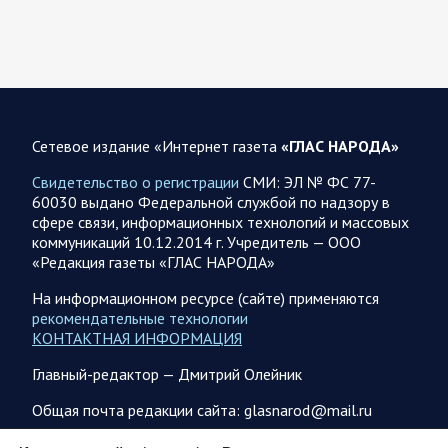
8 августа группировка войск «Север» продолжила создание
полосы безопасности в Харьковской и Сумской областях.
Жители Харьковской и Сумской областей…
08 АВГУСТА
Сетевое издание «Интернет газета
«ГЛАС НАРОДА»
Свидетельство о регистрации
СМИ: ЭЛ № ФС 77-
60030 выдано Федеральной службой по надзору в
08.08.2026 20:10
Украина
сфере связи, информационных технологий и массовых
Олег Царев об Украине 8 августа
коммуникаций 10.12.2014 г. Учредитель — ООО
«Редакция газеты «ГЛАС НАРОДА»
Зеленский совершает первый за время пребывания у власти
визит в Сербию. На пресс-конференции президент этой
На информационном ресурсе (сайте) применяются
страны Вучич воздержался от прямых…
рекомендательные технологии
КОНТАКТНАЯ ИНФОРМАЦИЯ
08.08.2026 12:35
Спецоперация
Главный-редактор — Дмитрий Олейник
Брифинг Минобороны РФ: новые данные о ходе
Общая почта редакции сайта: glasnarod@mail.ru
спецоперации 8 августа 2026 года
ПОДПИСКА