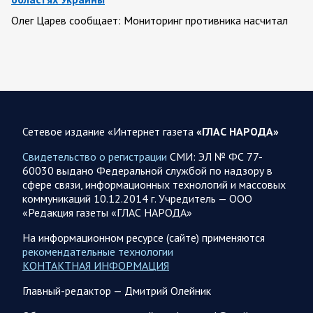
Олег Царев сообщает: Мониторинг противника насчитал
151 БПЛА, запущенный с территории России, из которых
якобы «сбиты/подавлены» – 135. В Киеве…
08.08.2026 10:05
Спецоперация
Фронтовая сводка Олега Царева 8 августа 2026 года
Сетевое издание «Интернет газета
«ГЛАС НАРОДА»
397 украинских БПЛА сбито ПВО ночью над 15 субъектами
РФ: Беспилотники сбивали над территориями
Свидетельство о регистрации
СМИ: ЭЛ № ФС 77-
Белгородской, Брянской, Воронежской, Курской, Липецкой,
60030 выдано Федеральной службой по надзору в
Орловской,…
сфере связи, информационных технологий и массовых
коммуникаций 10.12.2014 г. Учредитель — ООО
«Редакция газеты «ГЛАС НАРОДА»
08.08.2026 09:45
Саратовская область
После реализации инвестиционного проекта
На информационном ресурсе (сайте) применяются
Аткарской птицефабрики предприятию необходимо
рекомендательные технологии
помочь с реализацией продукции в сетевых магазинах
КОНТАКТНАЯ ИНФОРМАЦИЯ
Соответствующую задачу обозначил губернатор Роман
Главный-редактор — Дмитрий Олейник
Бусаргин перед министерством сельского хозяйства