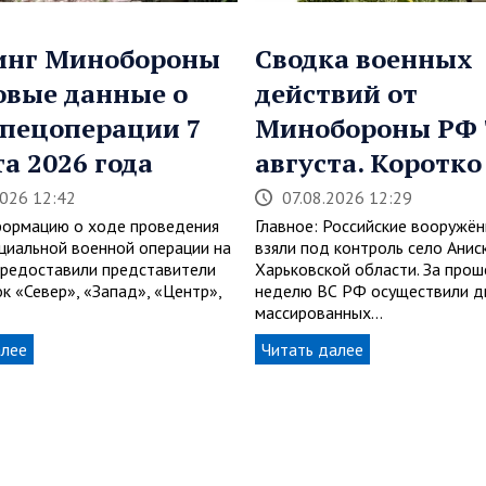
инг Минобороны
Сводка военных
овые данные о
действий от
спецоперации 7
Минобороны РФ 
та 2026 года
августа. Коротко
2026 12:42
07.08.2026 12:29
ормацию о ходе проведения
Главное: Российские вооружё
циальной военной операции на
взяли под контроль село Анис
 предоставили представители
Харьковской области. За про
к «Север», «Запад», «Центр»,
неделю ВС РФ осуществили д
массированных…
алее
Читать далее