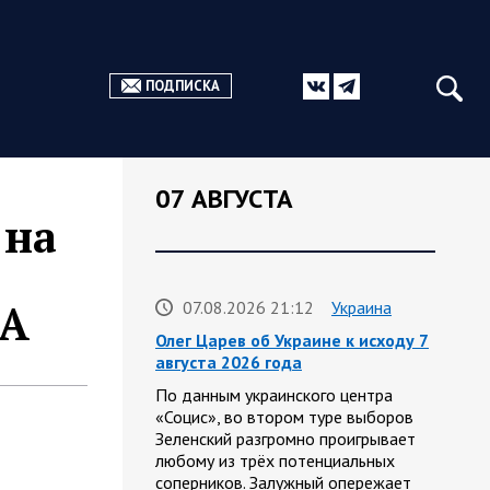
ПОДПИСКА
07 АВГУСТА
 на
ЛА
07.08.2026 21:12
Украина
Олег Царев об Украине к исходу 7
августа 2026 года
По данным украинского центра
«Социс», во втором туре выборов
Зеленский разгромно проигрывает
любому из трёх потенциальных
соперников. Залужный опережает