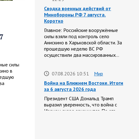
Сводка военных действий от
Минобороны РФ 7 августа.
Коротко
Главное: Российские вооружённые
7
силы взяли под контроль село
Анискино в Харьковской области. За
прошедшую неделю ВС РФ
осуществили два массированных…
нные силы
кино в
07.08.2026 10:51
Мир
шедшую
Война на Ближнем Востоке. Итоги
ва
за 6 августа 2026 года
Президент США Дональд Трамп
выразил уверенность, что война с
Ираном скоро закончится. По его
оценке, Тегеран не сможет
продолжать конфликт…