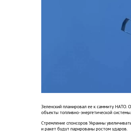
Зеленский планировал ее к саммиту НАТО.
объекты топливно-энергетической системы
Стремление спонсоров Украины увеличиват
и ракет будут парированы ростом ударов.