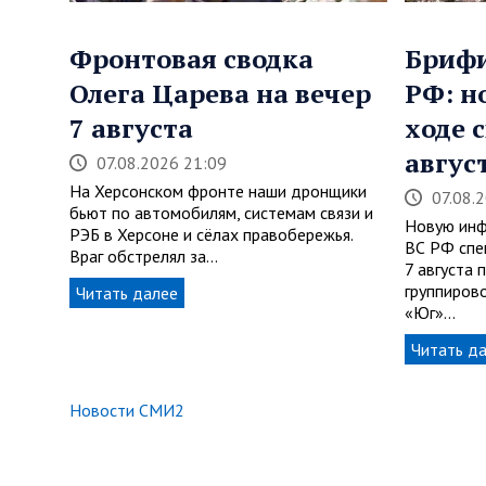
Фронтовая сводка
Бриф
Олега Царева на вечер
РФ: н
7 августа
ходе 
авгус
07.08.2026 21:09
На Херсонском фронте наши дронщики
07.08.
бьют по автомобилям, системам связи и
Новую инф
РЭБ в Херсоне и сёлах правобережья.
ВС РФ спе
Враг обстрелял за…
7 августа
группирово
Читать далее
«Юг»…
Читать д
Новости СМИ2