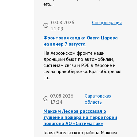
его…
07.08.2026
Спецоперация
21:09
Фронтовая сводка Олега Царева
на вечер 7 августа
На Херсонском фронте наши
дронщики бьют по автомобилям,
системам связи и РЭБ в Херсоне и
сёлах правобережья. Враг обстрелял
за…
07.08.2026
Саратовская
17:24
область
Максим Леонов рассказал о
тушении пожара на территории
полигона АО «Ситиматик»
Глава Энгельсского района Максим