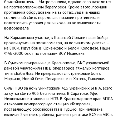
ближайшая цель – Митрофановка, однако село находится
на противоположном берегу реки. Кроме этого, позиции
противника оборудованы на высотах. Задача наших
соединений сбить передовые позиции противника и
подготовить условия для выхода на возвышенности
водораздела.
На Харьковском участке, в Казачьей Лопани наши бойцы
продвинулись на полкилометра, на волчанском участке –
на 800м. Идут бои в Юрченково и Белом Колодезе. Наши
ФАБ-3000 бьют по позициям ВСУ Ивановке.
В Сумском приграничье, в Краснополье, ВКС управляемой
ракетой уничтожили ПВД операторов тяжёлых коптеров
типа «Баба Яга». Не прекращаются стрелковые бои в
Марьино, Новой Сечи, Писаревке, в п. Хотень, Рыжевке.
Силы ПВО за ночь уничтожили 415 украинских БПЛА, всего
за сутки сбито 903 беспилотника. В Саратове, Уфе,
Нижнекамске атакованы НПЗ. В Краснодарском крае БПЛА
атаковали компрессорную станцию «Газпрома»,
поставляющую российский газ в Турцию. Три человека,
включая 2-летнего ребёнка, ранены при атаке ВСУ на АЗС в