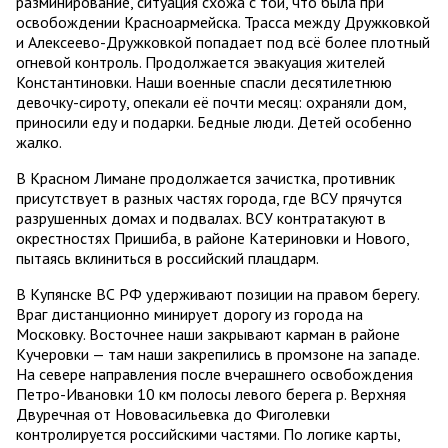
разминирование, ситуация схожа с той, что была при
освобождении Красноармейска. Трасса между Дружковкой
и Алексеево-Дружковкой попадает под всё более плотный
огневой контроль. Продолжается эвакуация жителей
Константиновки. Наши военные спасли десятилетнюю
девочку-сироту, опекали её почти месяц: охраняли дом,
приносили еду и подарки. Бедные люди. Детей особенно
жалко.
В Красном Лимане продолжается зачистка, противник
присутствует в разных частях города, где ВСУ прячутся
разрушенных домах и подвалах. ВСУ контратакуют в
окрестностях Пришиба, в районе Катериновки и Нового,
пытаясь вклиниться в российский плацдарм.
В Купянске ВС РФ удерживают позиции на правом берегу.
Враг дистанционно минирует дорогу из города на
Московку. Восточнее наши закрывают карман в районе
Кучеровки — там наши закрепились в промзоне на западе.
На севере направления после вчерашнего освобождения
Петро-Ивановки 10 км полосы левого берега р. Верхняя
Двуречная от Нововасильевка до Фиголевки
контролируется российскими частями. По логике карты,