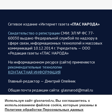
08 АВГУСТА
Сетевое издание «Интернет газета
«ГЛАС НАРОДА»
Свидетельство о регистрации
СМИ: ЭЛ № ФС 77-
60030 выдано Федеральной службой по надзору в
08.08.2026 20:10
Украина
сфере связи, информационных технологий и массовых
Олег Царев об Украине 8 августа
коммуникаций 10.12.2014 г. Учредитель — ООО
«Редакция газеты «ГЛАС НАРОДА»
Зеленский совершает первый за время пребывания у власти
визит в Сербию. На пресс-конференции президент этой
На информационном ресурсе (сайте) применяются
страны Вучич воздержался от прямых…
рекомендательные технологии
КОНТАКТНАЯ ИНФОРМАЦИЯ
08.08.2026 12:35
Спецоперация
Главный-редактор — Дмитрий Олейник
Брифинг Минобороны РФ: новые данные о ходе
Общая почта редакции сайта: glasnarod@mail.ru
спецоперации 8 августа 2026 года
Новую информацию о ходе проведения ВС РФ
ПОДПИСКА
Используя сайт glasnarod.ru, Вы соглашаетесь с
специальной военной операции на 8 августа предоставили
использованием файлов cookie, которые указаны в
представители группировок «Север», «Запад», «Центр»,
Политике обработки Персональных данных