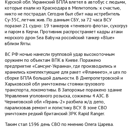
Курской обл. Украинский БПЛА влетел в автобус с людьми,
которые ехали из Краснодара в Мелитополь: к счастью,
никто не пострадал. Сегодня был сбит наш истребитель
Су-35С, летчик жив. По данным СБУ, за 72 часа ВСУ
поразил 21 судно: 19 танкеров «теневого флота», сухогруз
и паром в Керчи. Противник распространяет кадры атаки
морского дрон Sea Baby на российский танкер «Blue»
вблизи Ялты.
ВС РФ ночью нанесли групповой удар высокоточным
оружием по объектам ВПК в Киеве. Поражено
предприятие «Самсунг-Украина», где производились и
хранились комплектующие для ракет «Фламинго», и цех по
сборке БПЛА большой дальности. В Днепропетровской и
Харьковской обл уничтожены стоянки грузового
транспорта, локомотивы. В Запорожье поражено здание
Управления уголовного розыска, сожжены 4 АЗС. В
Черниговской обл «Герань-2» разбила ж/д депо,
парализовав ремонт и логистику ВСУ. В зоне СВО
уничтожен редкий британский ЗРК Rapid Ranger.
Таким стал 1596 день СВО по мнению Олега Царева.