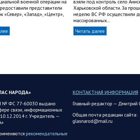
циальной военной операции на
взяли под контроль село Анис
 предоставили представители
Харьковской области. За про
к «Север», «Запад», «Центр»,
неделю ВС РФ осуществили д
массированных…
алее
Читать далее
ЛАС НАРОДА»
КОНТАКТНАЯ ИНФОРМАЦИЯ
 № ФС 77-60030 выдано
Главный-редактор — Дмитрий 
фере связи, информационных
Общая почта редакции сайта:
10.12.2014 г. Учредитель —
glasnarod@mail.ru
А»
применяются
рекомендательные