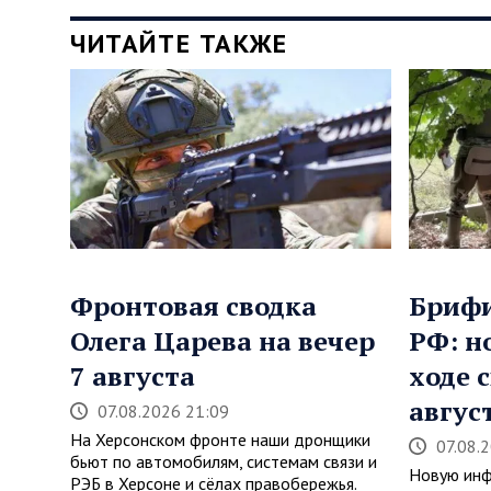
ЧИТАЙТЕ ТАКЖЕ
Фронтовая сводка
Бриф
Олега Царева на вечер
РФ: н
7 августа
ходе 
авгус
07.08.2026 21:09
На Херсонском фронте наши дронщики
07.08.
бьют по автомобилям, системам связи и
Новую инф
РЭБ в Херсоне и сёлах правобережья.