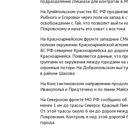
подразделения спецназа для контратак в М
На Гуляйпольском участке ВС РФ продвига
Рыбного и Егоровки через поля на запад в 
освобождении с. Гай, что позволит выйти н
Покровскому и начать его охват с востока.
На Красноармейском фронте западные СМИ 
полном окружении Красноармейской агломе
ВС РФ севернее Красноармейска до дороги 
Красноармейск. Появляются данные, что п
группами из окружения между городами на 
огромные потери. На Добропольском выст
в районе Шахово.
На Константиновском направлении продол
Иванополья и Предтечино и по линии Май
На Северском фронте МО РФ сообщило об 
менее 1 км до трассы Северск-Красный Лим
От этой трассы около 6 км до дороги межд
Покровским. Контроль и над этой дорогой 
города.