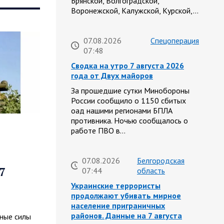
Брянской, Волгоградской,
Воронежской, Калужской, Курской,…
07.08.2026
Спецоперация
07:48
Сводка на утро 7 августа 2026
года от Двух майоров
За прошедшие сутки Минобороны
России сообщило о 1150 сбитых
оад нашими регионами БПЛА
противника. Ночью сообщалось о
работе ПВО в…
07.08.2026
Белгородская
7
07:44
область
Украинские террористы
продолжают убивать мирное
население приграничных
районов. Данные на 7 августа
нные силы