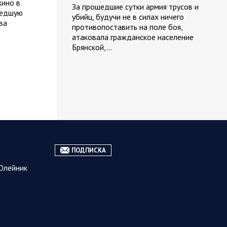
кино в
За прошедшие сутки армия трусов и
шедшую
убийц, будучи не в силах ничего
ва
противопоставить на поле боя,
атаковала гражданское население
Брянской,…
07.08.2026
Курская
06:42
область
Обстановка в Курском
приграничье на утро 7 августа
2026 года
6 августа группировка войск «Север»
продолжила создание полосы
ПОДПИСКА
безопасности в Харьковской и
Олейник
Сумской областях. В Черниговской
области жители приграничных…
06 АВГУСТА