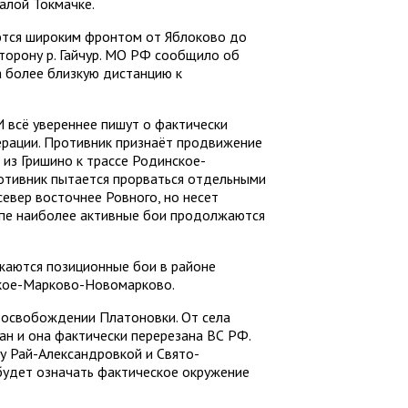
алой Токмачке.
ются широким фронтом от Яблоково до
сторону р. Гайчур. МО РФ сообщило об
а более близкую дистанцию к
всё увереннее пишут о фактически
рации. Противник признаёт продвижение
из Гришино к трассе Родинское-
ротивник пытается прорваться отдельными
север восточнее Ровного, но несет
упе наиболее активные бои продолжаются
жаются позиционные бои в районе
ское-Марково-Новомарково.
освобождении Платоновки. От села
ан и она фактически перерезана ВС РФ.
у Рай-Александровкой и Свято-
будет означать фактическое окружение