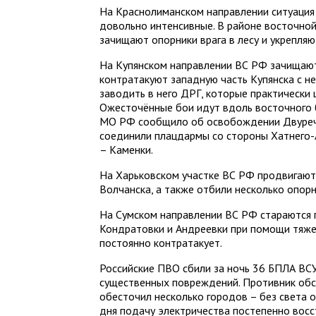
На Краснолиманском направлении ситуация 
довольно интенсивные. В районе восточно
зачищают опорники врага в лесу и укрепляю
На Купянском направлении ВС РФ зачищают
контратакуют западную часть Купянска с н
заводить в него ДРГ, которые практически
Ожесточённые бои идут вдоль восточного 
МО РФ сообщило об освобождении Двуреч
соединили плацдармы со стороны Хатнего-
– Каменки.
На Харьковском участке ВС РФ продвигают
Волчанска, а также отбили несколько опор
На Сумском направлении ВС РФ стараются 
Кондратовки и Андреевки при помощи тяже
постоянно контратакует.
Российские ПВО сбили за ночь 36 БПЛА ВСУ
существенных повреждений. Противник обс
обесточил несколько городов – без света 
дня подачу электричества постепенно восс