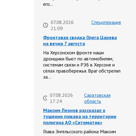
его…
07.08.2026
Спецоперация
21:09
Фронтовая сводка Олега Царева
на вечер 7 августа
На Херсонском фронте наши
дронщики бьют по автомобилям,
системам связи и РЭБ в Херсоне и
сёлах правобережья. Враг обстрелял
за…
07.08.2026
Саратовская
17:24
область
Максим Леонов рассказал о
тушении пожара на территории
полигона АО «Ситиматик»
Глава Энгельсского района Максим