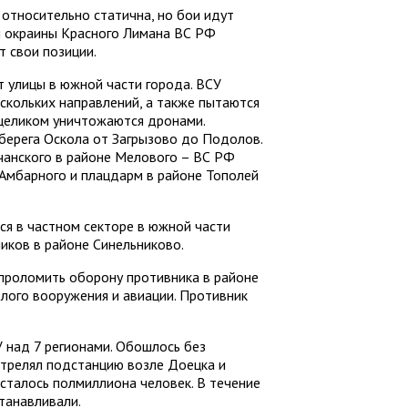
относительно статична, но бои идут
й окраины Красного Лимана ВС РФ
т свои позиции.
 улицы в южной части города. ВСУ
ескольких направлений, а также пытаются
 целиком уничтожаются дронами.
берега Оскола от Загрызово до Подолов.
анского в районе Мелового – ВС РФ
Амбарного и плацдарм в районе Тополей
ся в частном секторе в южной части
ников в районе Синельниково.
проломить оборону противника в районе
лого вооружения и авиации. Противник
 над 7 регионами. Обошлось без
трелял подстанцию возле Доецка и
осталось полмиллиона человек. В течение
танавливали.