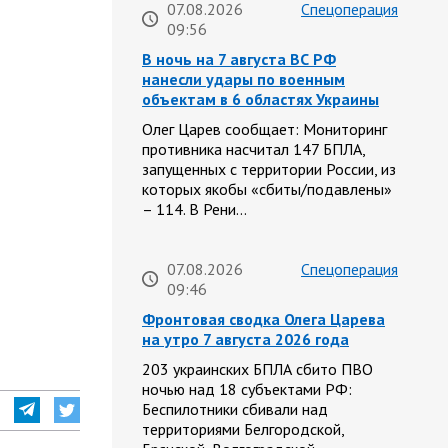
07.08.2026
Спецоперация
09:56
В ночь на 7 августа ВС РФ
нанесли удары по военным
объектам в 6 областях Украины
Олег Царев сообщает: Мониторинг
противника насчитал 147 БПЛА,
запущенных с территории России, из
которых якобы «сбиты/подавлены»
– 114. В Рени…
07.08.2026
Спецоперация
09:46
Фронтовая сводка Олега Царева
на утро 7 августа 2026 года
203 украинских БПЛА сбито ПВО
ночью над 18 субъектами РФ:
Беспилотники сбивали над
территориями Белгородской,