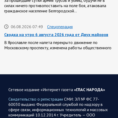
За прошедшие сутки армия трусов и убийц, будучи не в
силах ничего противопоставить на поле боя, атаковала
гражданское население Белгородской…
06.08.2026 07:49
Спецоперация
Сводка на утро 6 августа 2026 года от Двух майоров
В Ярославле после налета перекрыто движение по
Московскому проспекту, изменена работы общественного
транспорта. Судя по записям с кналов противника, его…
06.08.2026 07:46
Курская область
Обстановка в Курском приграничье на утро 6 августа
2026 года
Сетевое издание «Интернет газета
«ГЛАС НАРОДА»
5 августа группировка войск «Север» продолжила создание
полосы безопасности в Харьковской и Сумской областях В
Свидетельство о регистрации
СМИ: ЭЛ № ФС 77-
Черниговской области в районе…
60030 выдано Федеральной службой по надзору в
сфере связи, информационных технологий и массовых
коммуникаций 10.12.2014 г. Учредитель — ООО
05 АВГУСТА