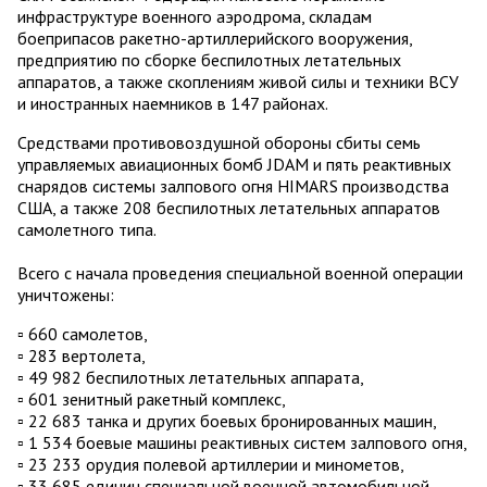
инфраструктуре военного аэродрома, складам
боеприпасов ракетно-артиллерийского вооружения,
предприятию по сборке беспилотных летательных
аппаратов, а также скоплениям живой силы и техники ВСУ
и иностранных наемников в 147 районах.
Средствами противовоздушной обороны сбиты семь
управляемых авиационных бомб JDAM и пять реактивных
снарядов системы залпового огня HIMARS производства
США, а также 208 беспилотных летательных аппаратов
самолетного типа.
Всего с начала проведения специальной военной операции
уничтожены:
▫️ 660 самолетов,
▫️ 283 вертолета,
▫️ 49 982 беспилотных летательных аппарата,
▫️ 601 зенитный ракетный комплекс,
▫️ 22 683 танка и других боевых бронированных машин,
▫️ 1 534 боевые машины реактивных систем залпового огня,
▫️ 23 233 орудия полевой артиллерии и минометов,
▫️ 33 685 единиц специальной военной автомобильной