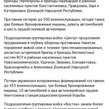
бригады теробороны и бригады нацгвардии в районах
населенных пунктов Константиновка, Правдовка, Заря и
Катериновка Донецкой Народной Республики.
Противник потерял до 300 военнослужащих, четыре танка,
две боевые бронированные машины, девять автомобилей
и шесть орудий полевой артиллерии.
Подразделения группировки войск «Центр» продолжили
продвижение в глубину обороны противника. Нанесли
поражение живой силе и технике трех механизированных,
десантно-штурмовой бригад и бригады беспилотных
систем ВСУ в районах населенных пунктов
Новоэкономическое, Удачное, Зверево, Елизаветовка,
Красноармейск и Алексеевка Донецкой Народной
Республики.
Потери украинских вооруженных формирований составили
до 435 военнослужащих, три боевые бронированные
машины, 10 автомобилей и два артиллерийских орудия.
Уничтожена станция радиоэлектронной борьбы.
Подразделения группировки войск «Восток» заняли более
выгодные рубежи и позиции. Нанесли поражение живой