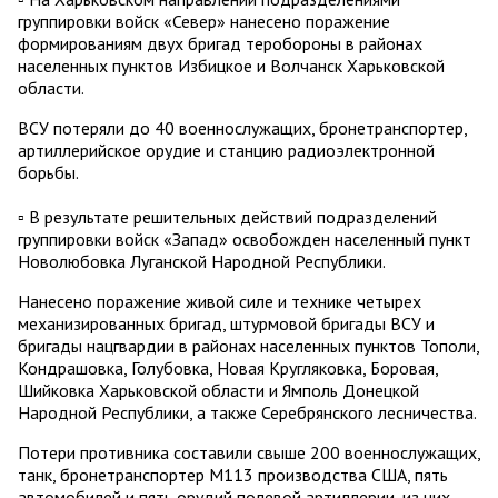
группировки войск «Север» нанесено поражение
формированиям двух бригад теробороны в районах
населенных пунктов Избицкое и Волчанск Харьковской
области.
ВСУ потеряли до 40 военнослужащих, бронетранспортер,
артиллерийское орудие и станцию радиоэлектронной
борьбы.
▫️ В результате решительных действий подразделений
группировки войск «Запад» освобожден населенный пункт
Новолюбовка Луганской Народной Республики.
Нанесено поражение живой силе и технике четырех
механизированных бригад, штурмовой бригады ВСУ и
бригады нацгвардии в районах населенных пунктов Тополи,
Кондрашовка, Голубовка, Новая Кругляковка, Боровая,
Шийковка Харьковской области и Ямполь Донецкой
Народной Республики, а также Серебрянского лесничества.
Потери противника составили свыше 200 военнослужащих,
танк, бронетранспортер М113 производства США, пять
автомобилей и пять орудий полевой артиллерии, из них