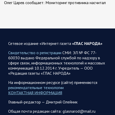
Олег Царев сообщает: Мониторинг противника насчитал
151 БПЛА, запущенный с территории России, из которых
якобы «сбиты/подавлены» – 135. В Киеве…
08.08.2026 10:05
Спецоперация
Фронтовая сводка Олега Царева 8 августа 2026 года
Сетевое издание «Интернет газета
«ГЛАС НАРОДА»
397 украинских БПЛА сбито ПВО ночью над 15 субъектами
РФ: Беспилотники сбивали над территориями
Свидетельство о регистрации
СМИ: ЭЛ № ФС 77-
Белгородской, Брянской, Воронежской, Курской, Липецкой,
60030 выдано Федеральной службой по надзору в
Орловской,…
сфере связи, информационных технологий и массовых
коммуникаций 10.12.2014 г. Учредитель — ООО
«Редакция газеты «ГЛАС НАРОДА»
08.08.2026 09:45
Саратовская область
После реализации инвестиционного проекта
На информационном ресурсе (сайте) применяются
Аткарской птицефабрики предприятию необходимо
рекомендательные технологии
помочь с реализацией продукции в сетевых магазинах
КОНТАКТНАЯ ИНФОРМАЦИЯ
Соответствующую задачу обозначил губернатор Роман
Главный-редактор — Дмитрий Олейник
Бусаргин перед министерством сельского хозяйства
Саратовской области. Губернатор Саратовской области
Общая почта редакции сайта: glasnarod@mail.ru