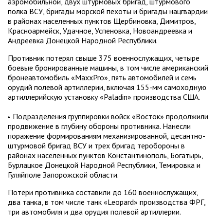
аэромобильной, двух штурмовых бригад, штурмового
полка ВСУ, бригады морской пехоты и бригады нацгвардии
в районах населенных пунктов Щербиновка, Димитров,
Красноармейск, Удачное, Успеновка, Новоандреевка и
Андреевка Донецкой Народной Республики.
Противник потерял свыше 375 военнослужащих, четыре
боевые бронированные машины, в том числе американский
бронеавтомобиль «MaxxPro», пять автомобилей и семь
орудий полевой артиллерии, включая 155-мм самоходную
артиллерийскую установку «Paladin» производства США.
▫️ Подразделения группировки войск «Восток» продолжили
продвижение в глубину обороны противника. Нанесли
поражение формированиям механизированной, десантно-
штурмовой бригад ВСУ и трех бригад теробороны в
районах населенных пунктов Константинополь, Богатырь,
Бурлацкое Донецкой Народной Республики, Темировка и
Гуляйполе Запорожской области.
Потери противника составили до 160 военнослужащих,
два танка, в том числе танк «Leopard» производства ФРГ,
три автомобиля и два орудия полевой артиллерии.