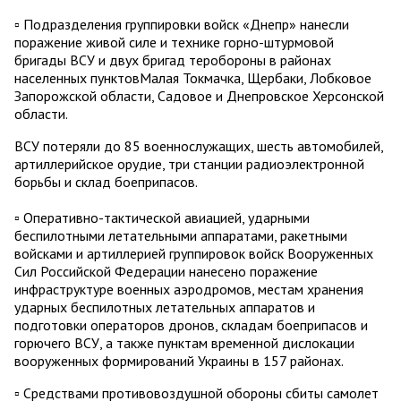
▫️ Подразделения группировки войск «Днепр» нанесли
поражение живой силе и технике горно-штурмовой
бригады ВСУ и двух бригад теробороны в районах
населенных пунктовМалая Токмачка, Щербаки, Лобковое
Запорожской области, Садовое и Днепровское Херсонской
области.
ВСУ потеряли до 85 военнослужащих, шесть автомобилей,
артиллерийское орудие, три станции радиоэлектронной
борьбы и склад боеприпасов.
▫️ Оперативно-тактической авиацией, ударными
беспилотными летательными аппаратами, ракетными
войсками и артиллерией группировок войск Вооруженных
Сил Российской Федерации нанесено поражение
инфраструктуре военных аэродромов, местам хранения
ударных беспилотных летательных аппаратов и
подготовки операторов дронов, складам боеприпасов и
горючего ВСУ, а также пунктам временной дислокации
вооруженных формирований Украины в 157 районах.
▫️ Средствами противовоздушной обороны сбиты самолет