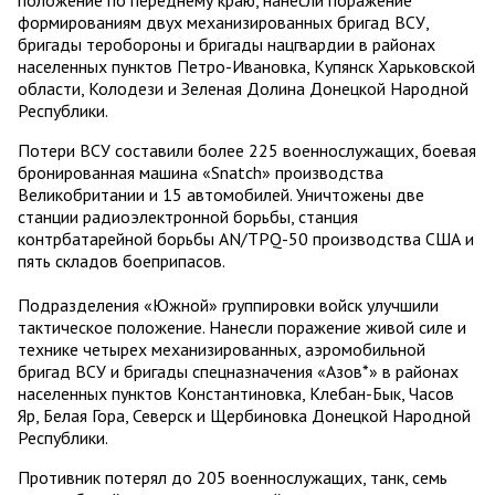
положение по переднему краю, нанесли поражение
формированиям двух механизированных бригад ВСУ,
бригады теробороны и бригады нацгвардии в районах
населенных пунктов Петро-Ивановка, Купянск Харьковской
области, Колодези и Зеленая Долина Донецкой Народной
Республики.
Потери ВСУ составили более 225 военнослужащих, боевая
бронированная машина «Snatch» производства
Великобритании и 15 автомобилей. Уничтожены две
станции радиоэлектронной борьбы, станция
контрбатарейной борьбы AN/TPQ-50 производства США и
пять складов боеприпасов.
Подразделения «Южной» группировки войск улучшили
тактическое положение. Нанесли поражение живой силе и
технике четырех механизированных, аэромобильной
бригад ВСУ и бригады спецназначения «Азов*» в районах
населенных пунктов Константиновка, Клебан-Бык, Часов
Яр, Белая Гора, Северск и Щербиновка Донецкой Народной
Республики.
Противник потерял до 205 военнослужащих, танк, семь