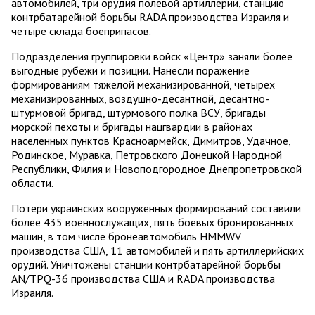
автомобилей, три орудия полевой артиллерии, станцию
контрбатарейной борьбы RADA производства Израиля и
четыре склада боеприпасов.
Подразделения группировки войск «Центр» заняли более
выгодные рубежи и позиции. Нанесли поражение
формированиям тяжелой механизированной, четырех
механизированных, воздушно-десантной, десантно-
штурмовой бригад, штурмового полка ВСУ, бригады
морской пехоты и бригады нацгвардии в районах
населенных пунктов Красноармейск, Димитров, Удачное,
Родинское, Муравка, Петровского Донецкой Народной
Республики, Филия и Новоподгородное Днепропетровской
области.
Потери украинских вооруженных формирований составили
более 435 военнослужащих, пять боевых бронированных
машин, в том числе бронеавтомобиль HMMWV
производства США, 11 автомобилей и пять артиллерийских
орудий. Уничтожены станции контрбатарейной борьбы
AN/TPQ-36 производства США и RADA производства
Израиля.