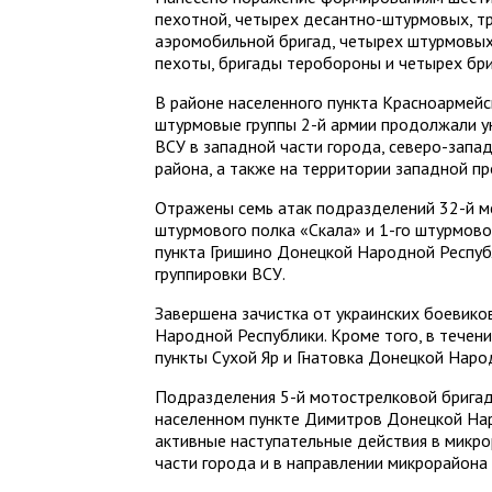
пехотной, четырех десантно-штурмовых, тр
аэромобильной бригад, четырех штурмовых
пехоты, бригады теробороны и четырех бри
В районе населенного пункта Красноармей
штурмовые группы 2-й армии продолжали 
ВСУ в западной части города, северо-запа
района, а также на территории западной п
Отражены семь атак подразделений 32-й м
штурмового полка «Скала» и 1-го штурмово
пункта Гришино Донецкой Народной Респуб
группировки ВСУ.
Завершена зачистка от украинских боевико
Народной Республики. Кроме того, в тече
пункты Сухой Яр и Гнатовка Донецкой Наро
Подразделения 5-й мотострелковой бригад
населенном пункте Димитров Донецкой На
активные наступательные действия в микр
части города и в направлении микрорайона