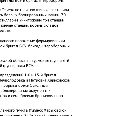
ригады ВСУ и бригады теробороны.
 «Север» потери противника составили
сть боевых бронированных машин, 70
ртиллерии. Уничтожены три станции
ионные станции, восемь складов
едств.
 нанесли поражение формированиям
вой бригад ВСУ, бригады теробороны и
ковской области штурмовые группы 6-й
 группировки ВСУ.
одразделений 1-й и 15-й бригад
 Нечволодовка и Петровка Харьковской
 прорыва к реке Оскол для
деблокирования окруженных
иков и семь боевых бронированных
ленного пункта Купянск Харьковской
ннослужащих, 25 боевых бронированных