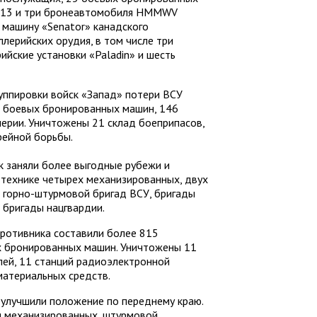
М113 и три бронеавтомобиля HMMWV
машину «Senator» канадского
лерийских орудия, в том числе три
йские установки «Paladin» и шесть
руппировки войск «Запад» потери ВСУ
5 боевых бронированных машин, 146
ерии. Уничтожены 21 склад боеприпасов,
рейной борьбы.
 заняли более выгодные рубежи и
 технике четырех механизированных, двух
 горно-штурмовой бригад ВСУ, бригады
 бригады нацгвардии.
противника составили более 815
х бронированных машин. Уничтожены 11
лей, 11 станций радиоэлектронной
материальных средств.
 улучшили положение по переднему краю.
 механизированных, штурмовой,