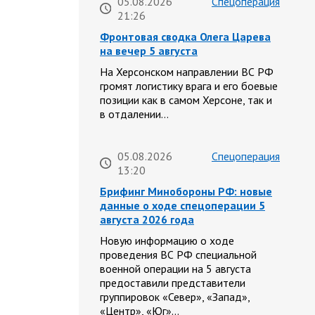
05.08.2026
Спецоперация
21:26
Фронтовая сводка Олега Царева
на вечер 5 августа
На Херсонском направлении ВС РФ
громят логистику врага и его боевые
позиции как в самом Херсоне, так и
в отдалении…
05.08.2026
Спецоперация
13:20
Брифинг Минобороны РФ: новые
данные о ходе спецоперации 5
августа 2026 года
Новую информацию о ходе
проведения ВС РФ специальной
военной операции на 5 августа
предоставили представители
группировок «Север», «Запад»,
«Центр», «Юг»…