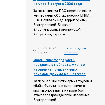
на утро 5 августа 2026 года
За ночь силами ПВО перехвачены и
уничтожены 605 украинских БПЛА:
БПЛА сбивали над территориями
Белгородской, Брянской,
Владимирской, Воронежской,
Калужской, Курской,…
06.08.2026
Белгородская
07:53
область
Украинские террористы
продолжают убивать мирное
население приграничных
районов. Данные на 6 августа
За прошедшие сутки армия трусов и
убийц, будучи не в силах ничего
противопоставить на поле боя,
атаковала гражданское население
Белгородской…