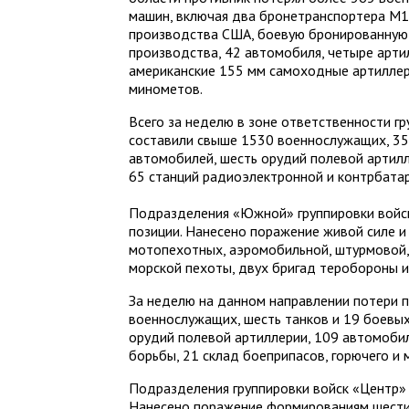
машин, включая два бронетранспортера 
производства США, боевую бронированную 
производства, 42 автомобиля, четыре артил
американские 155 мм самоходные артиллери
минометов.
Всего за неделю в зоне ответственности г
составили свыше 1530 военнослужащих, 3
автомобилей, шесть орудий полевой артилл
65 станций радиоэлектронной и контрбата
Подразделения «Южной» группировки войск
позиции. Нанесено поражение живой силе и
мотопехотных, аэромобильной, штурмовой,
морской пехоты, двух бригад теробороны и
За неделю на данном направлении потери 
военнослужащих, шесть танков и 19 боевы
орудий полевой артиллерии, 109 автомоби
борьбы, 21 склад боеприпасов, горючего и 
Подразделения группировки войск «Центр»
Нанесено поражение формированиям шести