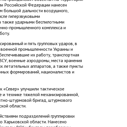
ми Российской Федерации нанесен
м большой дальности воздушного,
исле гиперзвуковыми
а также ударными беспилотными
енно-промышленного комплекса и
боту.
сированный и пять групповых ударов, в
 военной промышленности Украины и
обеспечивавшие их работу, транспортная
 ВСУ, военные аэродромы, места хранения
ых летательных аппаратов, а также пункты
нных формирований, националистов и
к «Север» улучшили тактическое
е и технике тяжелой механизированной,
антно-штурмовой бригад, штурмового
ской области.
йствиями подразделений группировки
о Харьковской области. Нанесено