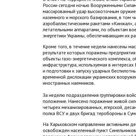
России сегодня ночью Вооруженными Сила
массированный удар высокоточным оружие
наземного и морского базирования, в том ч
аэробаллистическими ракетами «Кинжал», 
летательными аппаратами, по объектам во
энергетики Украины, обеспечивающим их ра
Кроме того, в течение недели нанесены мас
результате которых поражены предприятия
объекты газо-энергетического комплекса, 
инфраструктура, используемая в интересах
и подготовки к запуску ударных беспилотн
временной дислокации украинских вооруже
иностранных наемников.
За неделю подразделения группировки войс
положение. Нанесено поражение живой сил
четырех механизированных, егерской, дес
полка ВСУ и двух бригад теробороны в Сум
На Харьковском направлении активными де
освобожден населенный пункт Синельников