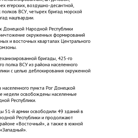
ех егерских, воздушно-десантной,
 полков ВСУ, четырех бригад морской
гад нацгвардии.
ск Донецкой Народной Республики
уничтожение окруженных формирований
дных и восточных кварталах Центрального
ромзоны.
еханизированной бригады, 425-го
го полка ВСУ из района населенного
лики с целью деблокирования окруженной
в населенного пункта Рог Донецкой
ние недели освобождены населенные
дной Республики.
ы 51-й армии освободили 49 зданий в
родной Республики и продолжают
орайоне «Восточный», а также в южной
 «Западный».