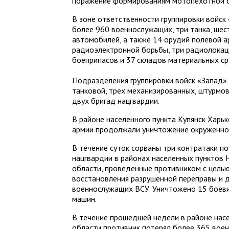
поражение формированиям мотопехотной б
В зоне ответственности группировки войск
более 960 военнослужащих, три танка, ше
автомобилей, а также 14 орудий полевой а
радиоэлектронной борьбы, три радиолокац
боеприпасов и 37 складов материальных ср
Подразделения группировки войск «Запад»
танковой, трех механизированных, штурмо
двух бригад нацгвардии.
В районе населенного пункта Купянск Харь
армии продолжали уничтожение окруженной
В течение суток сорваны три контратаки п
нацгвардии в районах населенных пунктов
области, проведенные противником с целью
восстановления разрушенной переправы и 
военнослужащих ВСУ. Уничтожено 15 боев
машин.
В течение прошедшей недели в районе насе
области противник потерял более 365 вое