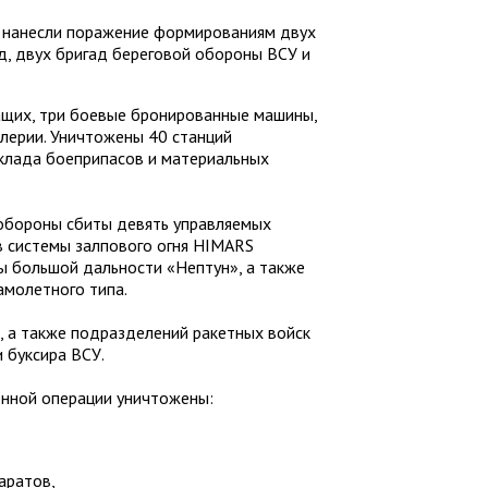
 нанесли поражение формированиям двух
д, двух бригад береговой обороны ВСУ и
ащих, три боевые бронированные машины,
лерии. Уничтожены 40 станций
склада боеприпасов и материальных
обороны сбиты девять управляемых
в системы залпового огня HIMARS
ы большой дальности «Нептун», а также
амолетного типа.
, а также подразделений ракетных войск
 буксира ВСУ.
енной операции уничтожены:
аратов,