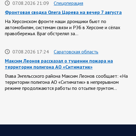
07.08.2026 21:09
Спецоперация
Фронтовая сводка Олега Царева на вечер 7 августа
На Херсонском фронте наши дронщики бьют по
автомобилям, системам связи и РЭБ в Херсоне и сёлах
правобережья. Враг обстрелял за…
07.08.2026 17:24
Саратовская область
Максим Леонов рассказал о тушении пожара на
территории полигона АО «Ситиматик»
Глава Энгельсского района Максим Леонов сообщает: «На
территории полигона АО «Ситиматик» в непрерывном
режиме продолжаются работы по отсыпке грунтом…
07.08.2026 12:42
Спецоперация
Брифинг Минобороны РФ: новые данные о ходе
спецоперации 7 августа 2026 года
Новую информацию о ходе проведения ВС РФ