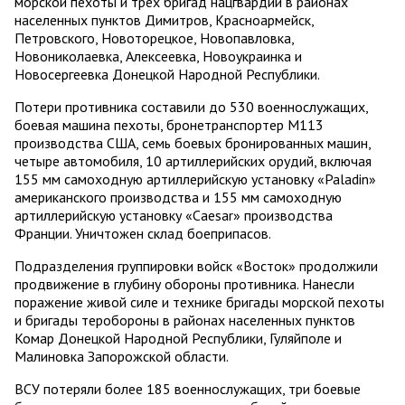
морской пехоты и трех бригад нацгвардии в районах
населенных пунктов Димитров, Красноармейск,
Петровского, Новоторецкое, Новопавловка,
Новониколаевка, Алексеевка, Новоукраинка и
Новосергеевка Донецкой Народной Республики.
Потери противника составили до 530 военнослужащих,
боевая машина пехоты, бронетранспортер М113
производства США, семь боевых бронированных машин,
четыре автомобиля, 10 артиллерийских орудий, включая
155 мм самоходную артиллерийскую установку «Paladin»
американского производства и 155 мм самоходную
артиллерийскую установку «Caesar» производства
Франции. Уничтожен склад боеприпасов.
Подразделения группировки войск «Восток» продолжили
продвижение в глубину обороны противника. Нанесли
поражение живой силе и технике бригады морской пехоты
и бригады теробороны в районах населенных пунктов
Комар Донецкой Народной Республики, Гуляйполе и
Малиновка Запорожской области.
ВСУ потеряли более 185 военнослужащих, три боевые