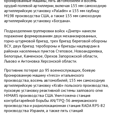
бронированные машины, пять автомобилей и восемь
орудий полевой артиллерии, включая 155 мм самоходную
артиллерийскую установку «Paladin» и 155 мм гаубицу
М198 производства США, а также 155 мм самоходную
артиллерийскую установку «Богдана».
Подразделения группировки войск «Днепр» нанесли
поражение формированиям двух механизированных,
горно-штурмовой бригад, трех бригад береговой обороны
ВСУ, двух бригад теробороны и бригады нацгвардии в
районах населенных пунктов Степовое, Новоандреевка,
Белогорье, Каменское, Орехов Запорожской области,
Львово и Антоновка Херсонской области.
Противник потерял до 95 военнослужащих, боевую
бронированную машину «Iveco» итальянского
производства, восемь автомобилей, 155 мм самоходную
артиллерийскую установку «Krab» польского производства,
пусковую установку реактивной системы залпового огня
HIMARS производства США. Уничтожена станция
контрбатарейной борьбы AN/TPQ-36 американского
производства и радиолокационная станция RADA RPS-82
производства Израиля, а также пять станций