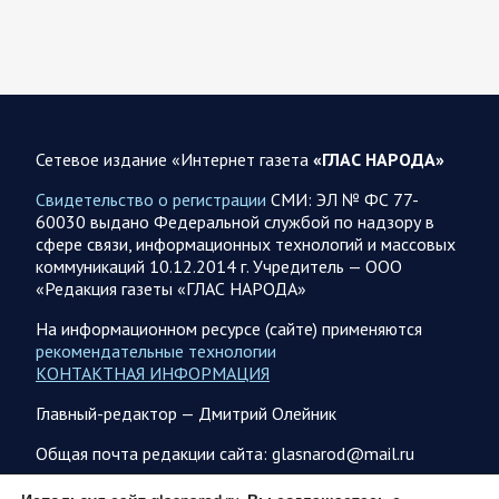
По данным украинского центра «Социс», во втором туре
выборов Зеленский разгромно проигрывает любому из трёх
потенциальных соперников. Залужный опережает его…
07.08.2026 21:09
Спецоперация
Сетевое издание «Интернет газета
«ГЛАС НАРОДА»
Фронтовая сводка Олега Царева на вечер 7 августа
Свидетельство о регистрации
СМИ: ЭЛ № ФС 77-
На Херсонском фронте наши дронщики бьют по
60030 выдано Федеральной службой по надзору в
автомобилям, системам связи и РЭБ в Херсоне и сёлах
сфере связи, информационных технологий и массовых
правобережья. Враг обстрелял за…
коммуникаций 10.12.2014 г. Учредитель — ООО
«Редакция газеты «ГЛАС НАРОДА»
07.08.2026 17:24
Саратовская область
На информационном ресурсе (сайте) применяются
рекомендательные технологии
Максим Леонов рассказал о тушении пожара на
КОНТАКТНАЯ ИНФОРМАЦИЯ
территории полигона АО «Ситиматик»
Глава Энгельсского района Максим Леонов сообщает: «На
Главный-редактор — Дмитрий Олейник
территории полигона АО «Ситиматик» в непрерывном
режиме продолжаются работы по отсыпке грунтом…
Общая почта редакции сайта: glasnarod@mail.ru
ПОДПИСКА