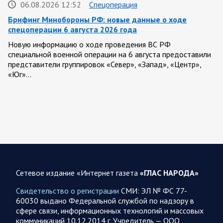
06.08.2026 12:52
Спецоперация
Брифинг Минобороны РФ: новые данные о ходе
спецоперации 6 августа 2026 года
Новую информацию о ходе проведения ВС РФ
специальной военной операции на 6 августа предоставили
представители группировок «Север», «Запад», «Центр»,
«Юг»…
06.08.2026 12:36
Спецоперация
Сводка военных действий от Минобороны РФ 6
августа. Коротко
Российские вооруженные силы нанесли удары по
инфраструктуре и логистическим узлам, задействованным
ВСУ, в течение суток. Потери украинской стороны,
Сетевое издание «Интернет газета
«ГЛАС НАРОДА»
вызванные…
Свидетельство о регистрации
СМИ: ЭЛ № ФС 77-
60030 выдано Федеральной службой по надзору в
06.08.2026 10:19
Спецоперация
сфере связи, информационных технологий и массовых
Фронтовая сводка Олега Царева на утро 5 августа
коммуникаций 10.12.2014 г. Учредитель — ООО