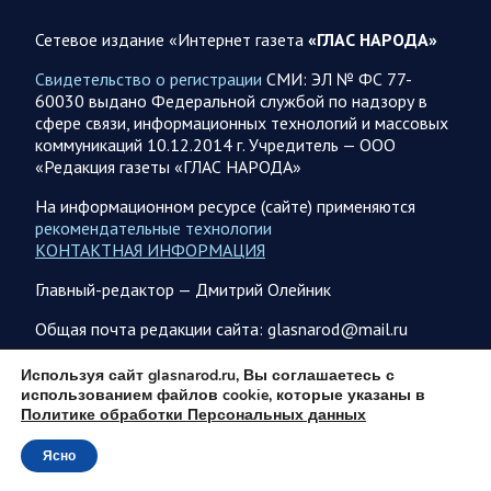
06.08.2026 07:53
Белгородская область
Сетевое издание «Интернет газета
«ГЛАС НАРОДА»
Украинские террористы продолжают убивать мирное
население приграничных районов. Данные на 6 августа
Свидетельство о регистрации
СМИ: ЭЛ № ФС 77-
60030 выдано Федеральной службой по надзору в
За прошедшие сутки армия трусов и убийц, будучи не в
сфере связи, информационных технологий и массовых
силах ничего противопоставить на поле боя, атаковала
коммуникаций 10.12.2014 г. Учредитель — ООО
гражданское население Белгородской…
«Редакция газеты «ГЛАС НАРОДА»
На информационном ресурсе (сайте) применяются
06.08.2026 07:49
Спецоперация
рекомендательные технологии
Сводка на утро 6 августа 2026 года от Двух майоров
КОНТАКТНАЯ ИНФОРМАЦИЯ
В Ярославле после налета перекрыто движение по
Главный-редактор — Дмитрий Олейник
Московскому проспекту, изменена работы общественного
транспорта. Судя по записям с кналов противника, его…
Общая почта редакции сайта: glasnarod@mail.ru
ПОДПИСКА
Используя сайт glasnarod.ru, Вы соглашаетесь с
06.08.2026 07:46
Курская область
использованием файлов cookie, которые указаны в
Политике обработки Персональных данных
Обстановка в Курском приграничье на утро 6 августа
2026 года
Ясно
© 2013 - 2026
5 августа группировка войск «Север» продолжила создание