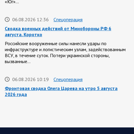
«Юг»…
06.08.2026 12:36
Спецоперация
Сводка военных действий от Минобороны РФ 6
августа. Коротко
Российские вооруженные силы нанесли удары по
инфраструктуре и логистическим узлам, задействованным
ВСУ, в течение суток. Потери украинской стороны,
вызванные…
06.08.2026 10:19
Спецоперация
Фронтовая сводка Олега Царева на утро 5 августа
2026 года
За ночь силами ПВО перехвачены и уничтожены 605
украинских БПЛА: БПЛА сбивали над территориями
Белгородской, Брянской, Владимирской, Воронежской,
Калужской, Курской,…