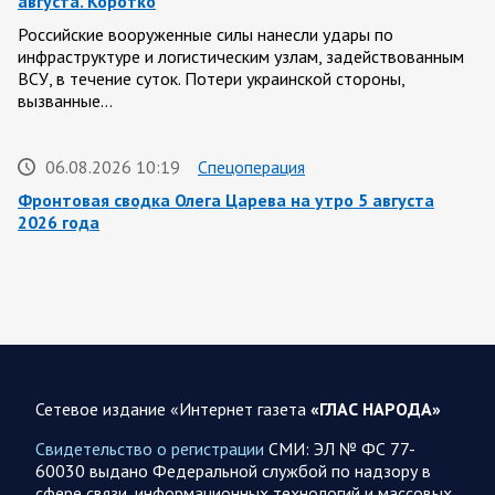
августа. Коротко
Российские вооруженные силы нанесли удары по
инфраструктуре и логистическим узлам, задействованным
ВСУ, в течение суток. Потери украинской стороны,
вызванные…
06.08.2026 10:19
Спецоперация
Фронтовая сводка Олега Царева на утро 5 августа
2026 года
За ночь силами ПВО перехвачены и уничтожены 605
украинских БПЛА: БПЛА сбивали над территориями
Белгородской, Брянской, Владимирской, Воронежской,
Калужской, Курской,…
06.08.2026 07:53
Белгородская область
Сетевое издание «Интернет газета
«ГЛАС НАРОДА»
Украинские террористы продолжают убивать мирное
население приграничных районов. Данные на 6 августа
Свидетельство о регистрации
СМИ: ЭЛ № ФС 77-
60030 выдано Федеральной службой по надзору в
За прошедшие сутки армия трусов и убийц, будучи не в
сфере связи, информационных технологий и массовых