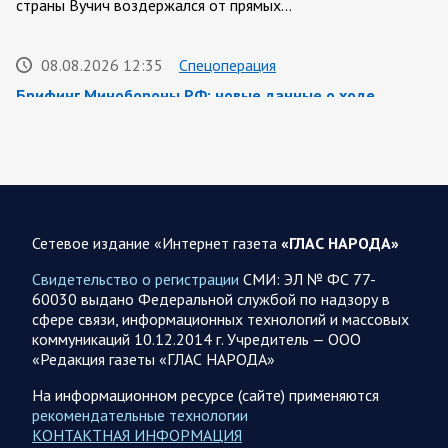
страны Вучич воздержался от прямых…
08.08.2026 12:35
Спецоперация
Брифинг Минобороны РФ: новые данные о ходе
спецоперации 8 августа 2026 года
Новую информацию о ходе проведения ВС РФ
специальной военной операции на 8 августа предоставили
представители группировок «Север», «Запад», «Центр»,
«Юг»…
Сетевое издание «Интернет газета
«ГЛАС НАРОДА»
08.08.2026 12:12
Спецоперация
Свидетельство о регистрации
СМИ: ЭЛ № ФС 77-
Сводка военных действий от Минобороны РФ 8
60030 выдано Федеральной службой по надзору в
августа. Коротко
сфере связи, информационных технологий и массовых
коммуникаций 10.12.2014 г. Учредитель — ООО
Группировка войск «Север» взяла под контроль населенный
«Редакция газеты «ГЛАС НАРОДА»
пункт Ивановка в Харьковской области. Российские
вооруженные силы за последние сутки поразили…
На информационном ресурсе (сайте) применяются
рекомендательные технологии
КОНТАКТНАЯ ИНФОРМАЦИЯ
08.08.2026 10:09
Спецоперация