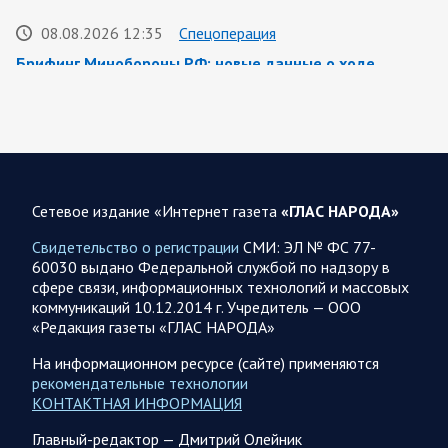
08.08.2026 12:35
Спецоперация
Брифинг Минобороны РФ: новые данные о ходе
спецоперации 8 августа 2026 года
Новую информацию о ходе проведения ВС РФ
специальной военной операции на 8 августа предоставили
представители группировок «Север», «Запад», «Центр»,
«Юг»…
Сетевое издание «Интернет газета
«ГЛАС НАРОДА»
08.08.2026 12:12
Спецоперация
Свидетельство о регистрации
СМИ: ЭЛ № ФС 77-
Сводка военных действий от Минобороны РФ 8
60030 выдано Федеральной службой по надзору в
августа. Коротко
сфере связи, информационных технологий и массовых
коммуникаций 10.12.2014 г. Учредитель — ООО
Группировка войск «Север» взяла под контроль населенный
«Редакция газеты «ГЛАС НАРОДА»
пункт Ивановка в Харьковской области. Российские
вооруженные силы за последние сутки поразили…
На информационном ресурсе (сайте) применяются
рекомендательные технологии
КОНТАКТНАЯ ИНФОРМАЦИЯ
08.08.2026 10:09
Спецоперация
Главный-редактор — Дмитрий Олейник
В ночь 8 августа ВС РФ нанесли удары по объектам в 8