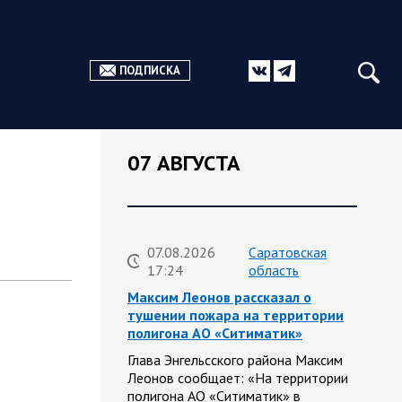
ПОДПИСКА
07 АВГУСТА
07.08.2026
Саратовская
17:24
область
Максим Леонов рассказал о
тушении пожара на территории
полигона АО «Ситиматик»
Глава Энгельсского района Максим
Леонов сообщает: «На территории
полигона АО «Ситиматик» в