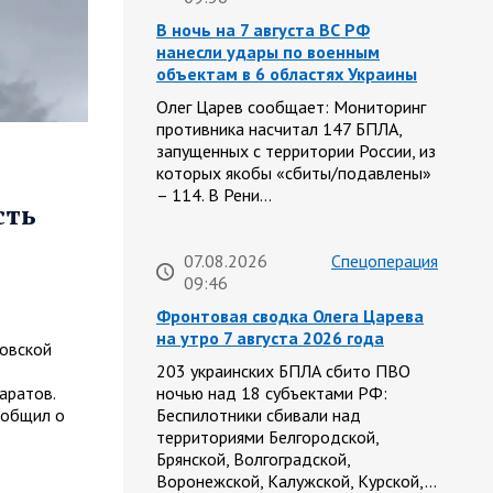
В ночь на 7 августа ВС РФ
нанесли удары по военным
объектам в 6 областях Украины
Олег Царев сообщает: Мониторинг
противника насчитал 147 БПЛА,
запущенных с территории России, из
которых якобы «сбиты/подавлены»
– 114. В Рени…
сть
07.08.2026
Спецоперация
09:46
Фронтовая сводка Олега Царева
на утро 7 августа 2026 года
товской
203 украинских БПЛА сбито ПВО
аратов.
ночью над 18 субъектами РФ:
ообщил о
Беспилотники сбивали над
территориями Белгородской,
Брянской, Волгоградской,
Воронежской, Калужской, Курской,…