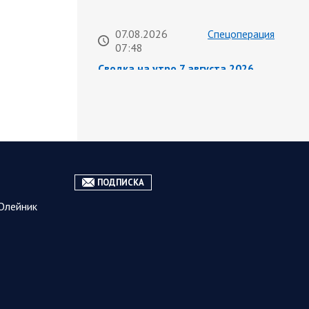
07.08.2026
Спецоперация
07:48
Сводка на утро 7 августа 2026
года от Двух майоров
За прошедшие сутки Минобороны
России сообщило о 1150 сбитых
оад нашими регионами БПЛА
противника. Ночью сообщалось о
работе ПВО в…
ПОДПИСКА
07.08.2026
Белгородская
Олейник
07:44
область
Украинские террористы
продолжают убивать мирное
население приграничных
районов. Данные на 7 августа
За прошедшие сутки армия трусов и