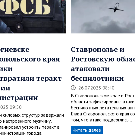
ргиевске
Ставрополье и
опольского края
Ростовскую обла
ики
атаковали
твратили теракт
беспилотники
нии
26.07.2025 08:40
нистрации
В Ставропольском крае и Рос
области зафиксированы атаки
2025 09:50
беспилотных летательных апп
Глава Ставропольского края с
и силовых структур задержали
том, что атаке подверглись…
о настроенного мужчину,
ланировал устроить теракт в
Читать далее
министрации города