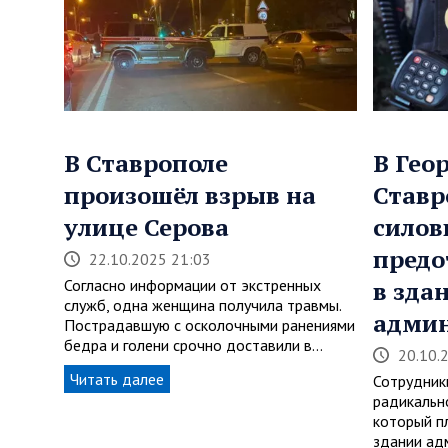
В Ставрополе
В Гео
произошёл взрыв на
Ставр
улице Серова
силов
предо
22.10.2025 21:03
Согласно информации от экстренных
в зда
служб, одна женщина получила травмы.
адми
Пострадавшую с осколочными ранениями
бедра и голени срочно доставили в…
20.10.
Читать далее
Сотрудник
радикальн
который п
здании ад