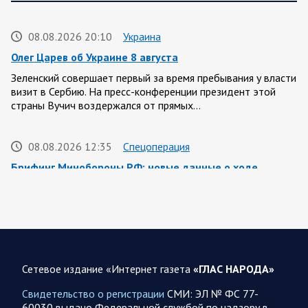
08.08.2026 20:10
Украина
Олег Царев об Украине 8 августа
Зеленский совершает первый за время пребывания у власти
визит в Сербию. На пресс-конференции президент этой
страны Вучич воздержался от прямых…
08.08.2026 12:35
Спецоперация
Брифинг Минобороны РФ: новые данные о ходе
спецоперации 8 августа 2026 года
Новую информацию о ходе проведения ВС РФ
специальной военной операции на 8 августа предоставили
представители группировок «Север», «Запад», «Центр»,
«Юг»…
Сетевое издание «Интернет газета
«ГЛАС НАРОДА»
08.08.2026 12:12
Спецоперация
Свидетельство о регистрации
СМИ: ЭЛ № ФС 77-
Сводка военных действий от Минобороны РФ 8
60030 выдано Федеральной службой по надзору в