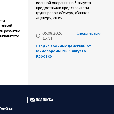
военной операции на 5 августа
предоставили представители
группировок «Север», «Запад»,
«Центр», «Юг»…
сти
 главой
и развитие
05.08.2026
Спецоперация
ципалитете.
13:11
Сводка военных действий от
Минобороны РФ 5 августа.
Коротко
Вооружённые силы РФ освободили
населённый пункт Зарница в
Запорожской области. Воинские
части группировки «Север» взяли
под контроль Рыжевку в…
05.08.2026 12:51
Власть
ПОДПИСКА
Путин проводит встречу с
Олейник
руководством Министерства