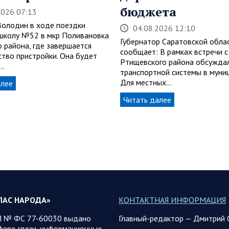
бюджета
2026 07:13
Володин в ходе поездки
04.08.2026 12:10
школу №52 в мкр Поливановка
Губернатор Саратовской обла
о района, где завершается
сообщает: В рамках встречи с
ство пристройки. Она будет
Ртищевского района обсуждал
…
транспортной системы в муни
Для местных…
алее
Читать далее
ЛАС НАРОДА»
КОНТАКТНАЯ ИНФОРМАЦИЯ
 № ФС 77-60030 выдано
Главный-редактор — Дмитрий 
фере связи, информационных