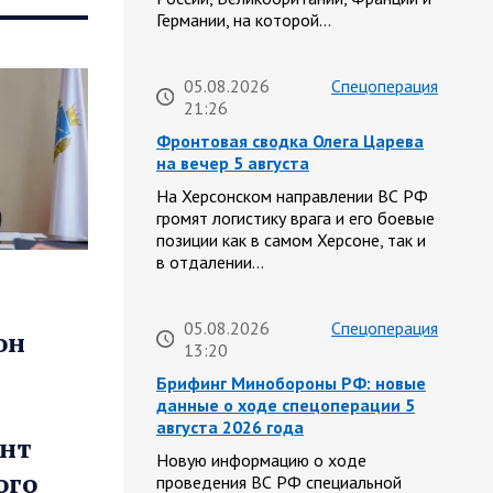
Германии, на которой…
05.08.2026
Спецоперация
21:26
Фронтовая сводка Олега Царева
на вечер 5 августа
На Херсонском направлении ВС РФ
громят логистику врага и его боевые
позиции как в самом Херсоне, так и
в отдалении…
05.08.2026
Спецоперация
он
13:20
Брифинг Минобороны РФ: новые
данные о ходе спецоперации 5
августа 2026 года
онт
Новую информацию о ходе
ого
проведения ВС РФ специальной