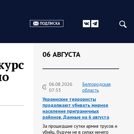
ПОДПИСКА
06 АВГУСТА
курс
ло
06.08.2026
Белгородская
07:53
область
Украинские террористы
продолжают убивать мирное
население приграничных
районов. Данные на 6 августа
За прошедшие сутки армия трусов и
убийц, будучи не в силах ничего