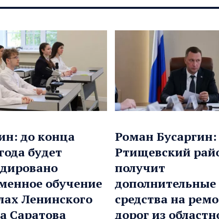
ин: до конца
Роман Бусаргин:
 года будет
Ртищевский рай
дировано
получит
менное обучение
дополнительные
лах Ленинского
средства на рем
а Саратова
дорог из областн