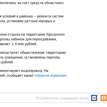
беспечено за счёт средств областного
я условий в районах – ремонта систем
ха, установки детских игровых и
зона отдыха на территории Городского
ерголы, кабинок для переодевания,
вляет 2,4 млн рублей.
благоустроят общественную территорию:
но освещение, установлены пергола,
 рублей.
ремонтируют водопровод. На
лей, сообщает канал
«Шорохи Кумыски»
.
Поделиться в социальных сетях