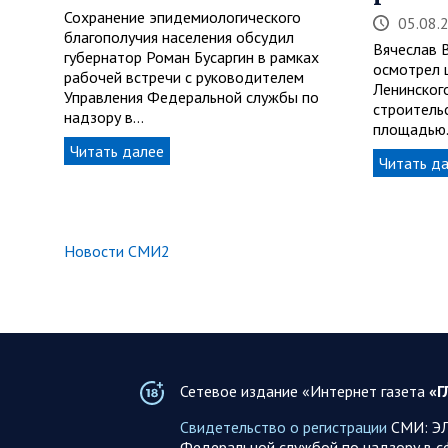
Сохранение эпидемиологического
05.08.
благополучия населения обсудил
Вячеслав 
губернатор Роман Бусаргин в рамках
осмотрел 
рабочей встречи с руководителем
Ленинског
Управления Федеральной службы по
строитель
надзору в…
площадью
Читать далее
Читать д
Новости СМИ2
Сетевое издание «Интернет газета
«Г
Свидетельство о регистрации
СМИ: ЭЛ
Федеральной службой по надзору в с