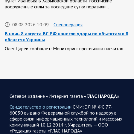
пункт Ивановка в Харьковской области. Российские
вооруженные силы за последние сутки поразили…
08.08.2026 10:09
Спецоперация
В ночь 8 августа ВС РФ нанесли удары по объектам в 8
областях Украины
Олег Царев сообщает: Мониторинг противника насчитал
151 БПЛА, запущенный с территории России, из которых
якобы «сбиты/подавлены» – 135. В Киеве…
08.08.2026 10:05
Спецоперация
Фронтовая сводка Олега Царева 8 августа 2026 года
Сетевое издание «Интернет газета
«ГЛАС НАРОДА»
397 украинских БПЛА сбито ПВО ночью над 15 субъектами
РФ: Беспилотники сбивали над территориями
Свидетельство о регистрации
СМИ: ЭЛ № ФС 77-
Белгородской, Брянской, Воронежской, Курской, Липецкой,
60030 выдано Федеральной службой по надзору в
Орловской,…
сфере связи, информационных технологий и массовых
коммуникаций 10.12.2014 г. Учредитель — ООО
«Редакция газеты «ГЛАС НАРОДА»
08.08.2026 09:45
Саратовская область