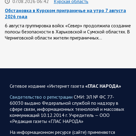
07.08.2026 06:42
Курская область
Обстановка в Курском приграничье на утро 7 августа
2026 года
6 августа группировка войск «Север» продолжила создание
полосы безопасности в Харьковской и Сумской областях. В
Черниговской области жители приграничных…
06 АВГУСТА
Сетевое издание «Интернет газета
«ГЛАС НАРОДА»
06.08.2026 12:52
Спецоперация
Брифинг Минобороны РФ: новые данные о ходе
Свидетельство о регистрации
СМИ: ЭЛ № ФС 77-
спецоперации 6 августа 2026 года
60030 выдано Федеральной службой по надзору в
сфере связи, информационных технологий и массовых
Новую информацию о ходе проведения ВС РФ
коммуникаций 10.12.2014 г. Учредитель — ООО
специальной военной операции на 6 августа предоставили
«Редакция газеты «ГЛАС НАРОДА»
представители группировок «Север», «Запад», «Центр»,
«Юг»…
На информационном ресурсе (сайте) применяются