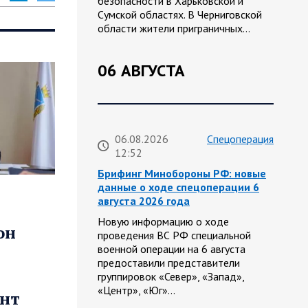
безопасности в Харьковской и
Сумской областях. В Черниговской
области жители приграничных…
06 АВГУСТА
06.08.2026
Спецоперация
12:52
Брифинг Минобороны РФ: новые
данные о ходе спецоперации 6
августа 2026 года
Новую информацию о ходе
он
проведения ВС РФ специальной
военной операции на 6 августа
предоставили представители
группировок «Север», «Запад»,
«Центр», «Юг»…
онт