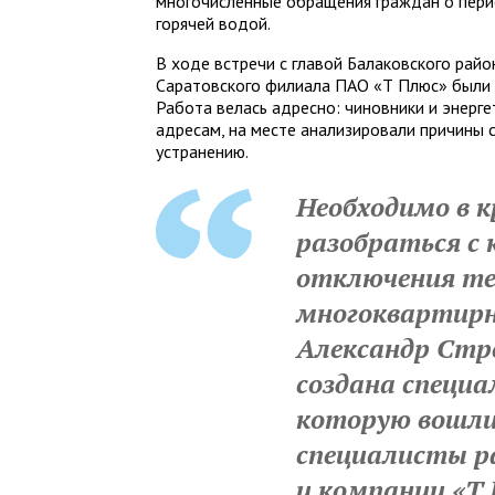
многочисленные обращения граждан о пери
горячей водой.
В ходе встречи с главой Балаковского рай
Саратовского филиала ПАО «Т Плюс» были
Работа велась адресно: чиновники и энерг
адресам, на месте анализировали причины 
устранению.
Необходимо в 
разобраться с
отключения теп
многоквартирн
Александр Стр
создана специа
которую вошли
специалисты р
и компании «Т 