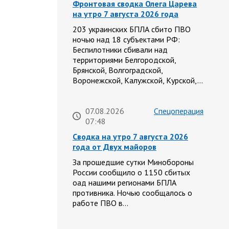
Фронтовая сводка Олега Царева
на утро 7 августа 2026 года
203 украинских БПЛА сбито ПВО
ночью над 18 субъектами РФ:
Беспилотники сбивали над
территориями Белгородской,
Брянской, Волгоградской,
Воронежской, Калужской, Курской,…
07.08.2026
Спецоперация
07:48
Сводка на утро 7 августа 2026
года от Двух майоров
За прошедшие сутки Минобороны
России сообщило о 1150 сбитых
оад нашими регионами БПЛА
противника. Ночью сообщалось о
работе ПВО в…