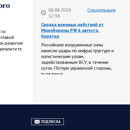
ого
06.08.2026
Спецоперация
12:36
Сводка военных действий от
Минобороны РФ 6 августа.
сти
Коротко
 главой
и развитие
Российские вооруженные силы
ципалитете.
нанесли удары по инфраструктуре и
логистическим узлам,
задействованным ВСУ, в течение
суток. Потери украинской стороны,
вызванные…
06.08.2026
Спецоперация
10:19
Фронтовая сводка Олега Царева
на утро 5 августа 2026 года
За ночь силами ПВО перехвачены и
ПОДПИСКА
уничтожены 605 украинских БПЛА: