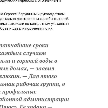
одических перебоях с отоплением и
она Сергеем Барулиным и руководством
 детально рассмотрены жалобы жителей.
етики выезжали по конкретным указанным
сбоев и давали поручения по их
кратчайшие сроки
 каждым случаем
ла и горячей воды в
ых домах, — заявил
елюхин. — Для этого
льная рабочая группа, в
 профильные
айонной администрации
Плюс». Ее задача —