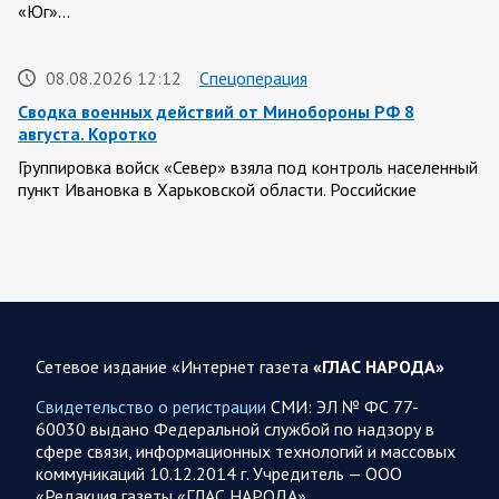
«Юг»…
08.08.2026 12:12
Спецоперация
Сводка военных действий от Минобороны РФ 8
августа. Коротко
Группировка войск «Север» взяла под контроль населенный
пункт Ивановка в Харьковской области. Российские
вооруженные силы за последние сутки поразили…
08.08.2026 10:09
Спецоперация
В ночь 8 августа ВС РФ нанесли удары по объектам в 8
областях Украины
Сетевое издание «Интернет газета
«ГЛАС НАРОДА»
Олег Царев сообщает: Мониторинг противника насчитал
151 БПЛА, запущенный с территории России, из которых
Свидетельство о регистрации
СМИ: ЭЛ № ФС 77-
якобы «сбиты/подавлены» – 135. В Киеве…
60030 выдано Федеральной службой по надзору в
сфере связи, информационных технологий и массовых
коммуникаций 10.12.2014 г. Учредитель — ООО
08.08.2026 10:05
Спецоперация
«Редакция газеты «ГЛАС НАРОДА»