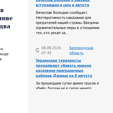
вступающих в силу в августе
 в
Вячеслав Володин сообщает.
ливе
Неотвратимость наказания для
предателей нашей страны. Введены
два
ограничительные меры в отношении
тех, кто уехал за…
08.08.2026
Белгородская
ти
07:43
область
 ходе
а
Украинские террористы
продолжают убивать мирное
население приграничных
районов. Данные на 8 августа
За прошедшие сутки армия трусов и
убийц, будучи не в силах ничего
противопоставить на поле боя,
атаковала гражданское население
Белгородской…