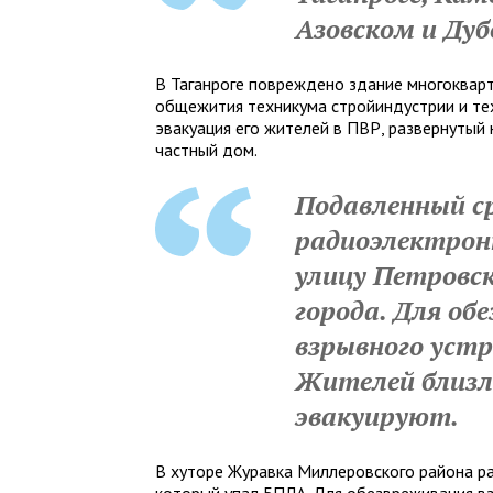
Азовском и Дуб
В Таганроге повреждено здание многоквар
общежития техникума стройиндустрии и те
эвакуация его жителей в ПВР, развернутый
частный дом.
Подавленный с
радиоэлектрон
улицу Петровс
города. Для об
взрывного уст
Жителей близ
эвакуируют.
В хуторе Журавка Миллеровского района ра
который упал БПЛА. Для обезвреживания в