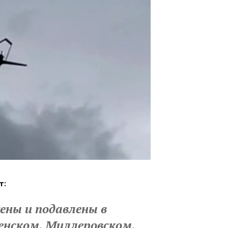
т:
ны и подавлены в
енском, Миллеровском,