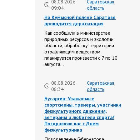
08.08.2026
Саратовская
09:04
область
На Кумысной поляне Саратове
проводится дератизация
Как сообщили в министерстве
природных ресурсов и экологии
области, обработку территории
отравляющим веществом
планируется произвести с 7 по 10
августа…
08.08.2026
Саратовская
08:34
область
Бусаргин: Уважаемые
спортсмены, тренеры, участники
физкультурного движения,
ветераны и любители спорта!
Поздравляю вас с Днем
физкультурника
Поздравление Губернатора