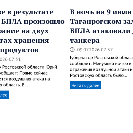
ве в результате
В ночь на 9 июля
 БПЛА произошло
Таганрогском за
рание на двух
БПЛА атаковали 
тах хранения
танкера
продуктов
09.07.2026 07:37
Губернатор Ростовской облас
2026 07:31
сообщает: Минувшей ночью в
р Ростовской области Юрий
отражения воздушной атаки н
ообщает: Прямо сейчас
Ростовскую область было…
тся воздушная атака на
ю область. В…
Читать далее
алее