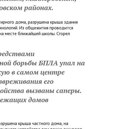
овском районах.
тирного дома, разрушена крыша здания
хнологий. Из общежития проводится
 на месте ближайшей школы. Сгорел
редствами
ной борьбы БПЛА упал на
кую в самом центре
езвреживания его
ройства вызваны саперы.
лежащих домов
зрушена крыша частного дома, на
зрывного устройства там также ожидают