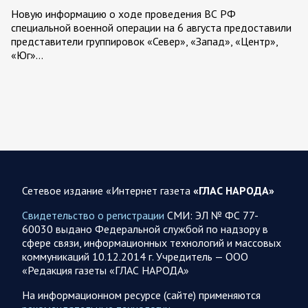
Новую информацию о ходе проведения ВС РФ
специальной военной операции на 6 августа предоставили
представители группировок «Север», «Запад», «Центр»,
«Юг»…
06.08.2026 12:36
Спецоперация
Сводка военных действий от Минобороны РФ 6
августа. Коротко
Российские вооруженные силы нанесли удары по
инфраструктуре и логистическим узлам, задействованным
ВСУ, в течение суток. Потери украинской стороны,
Сетевое издание «Интернет газета
«ГЛАС НАРОДА»
вызванные…
Свидетельство о регистрации
СМИ: ЭЛ № ФС 77-
60030 выдано Федеральной службой по надзору в
06.08.2026 10:19
Спецоперация
сфере связи, информационных технологий и массовых
Фронтовая сводка Олега Царева на утро 5 августа
коммуникаций 10.12.2014 г. Учредитель — ООО
2026 года
«Редакция газеты «ГЛАС НАРОДА»
За ночь силами ПВО перехвачены и уничтожены 605
На информационном ресурсе (сайте) применяются
украинских БПЛА: БПЛА сбивали над территориями