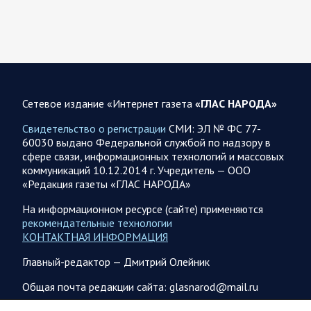
«Юг»…
05.08.2026 13:11
Спецоперация
Сводка военных действий от Минобороны РФ 5
августа. Коротко
Сетевое издание «Интернет газета
«ГЛАС НАРОДА»
Вооружённые силы РФ освободили населённый пункт
Зарница в Запорожской области. Воинские части
Свидетельство о регистрации
СМИ: ЭЛ № ФС 77-
группировки «Север» взяли под контроль Рыжевку в…
60030 выдано Федеральной службой по надзору в
сфере связи, информационных технологий и массовых
коммуникаций 10.12.2014 г. Учредитель — ООО
05.08.2026 12:51
Власть
«Редакция газеты «ГЛАС НАРОДА»
Путин проводит встречу с руководством Министерства
обороны России. Главное
На информационном ресурсе (сайте) применяются
рекомендательные технологии
Главное: Все службы тыла Минобороны объединяются под
КОНТАКТНАЯ ИНФОРМАЦИЯ
руководством Валерия Солодчука. Группировкой «Центр» в
рамках СВО будет командовать Андрей Иванаев.
Главный-редактор — Дмитрий Олейник
Группировка…
Общая почта редакции сайта: glasnarod@mail.ru