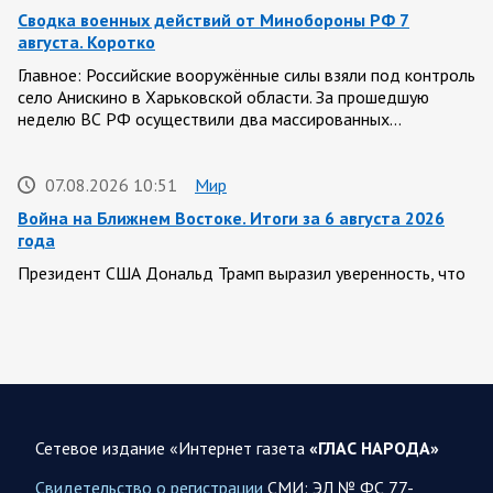
Сводка военных действий от Минобороны РФ 7
августа. Коротко
Главное: Российские вооружённые силы взяли под контроль
село Анискино в Харьковской области. За прошедшую
неделю ВС РФ осуществили два массированных…
07.08.2026 10:51
Мир
Война на Ближнем Востоке. Итоги за 6 августа 2026
года
Президент США Дональд Трамп выразил уверенность, что
война с Ираном скоро закончится. По его оценке, Тегеран
не сможет продолжать конфликт…
07.08.2026 09:56
Спецоперация
В ночь на 7 августа ВС РФ нанесли удары по военным
объектам в 6 областях Украины
Сетевое издание «Интернет газета
«ГЛАС НАРОДА»
Олег Царев сообщает: Мониторинг противника насчитал
Свидетельство о регистрации
СМИ: ЭЛ № ФС 77-