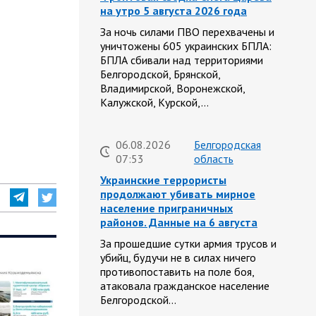
на утро 5 августа 2026 года
За ночь силами ПВО перехвачены и
уничтожены 605 украинских БПЛА:
БПЛА сбивали над территориями
Белгородской, Брянской,
Владимирской, Воронежской,
Калужской, Курской,…
06.08.2026
Белгородская
07:53
область
Украинские террористы
продолжают убивать мирное
население приграничных
районов. Данные на 6 августа
За прошедшие сутки армия трусов и
убийц, будучи не в силах ничего
противопоставить на поле боя,
атаковала гражданское население
Белгородской…