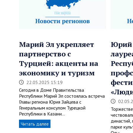
Марий Эл укрепляет
Юрий 
партнерство с
лауре
Турцией: акценты на
Респу
экономику и туризм
профс
фести
22.05.2025 15:19
Сегодня в Доме Правительства
«Люди
Республики Марий Эл состоялась встреча
02.05.
Главы региона Юрия Зайцева с
Генеральным консулом Турецкой
Торжестве
Республики в Казани…
чествовал
династий,
Читать далее
парке кул
Олы.