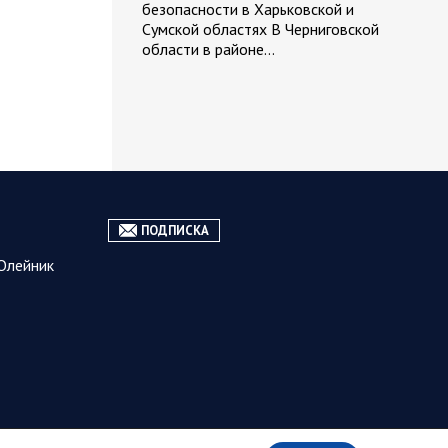
безопасности в Харьковской и
Сумской областях В Черниговской
области в районе…
05 АВГУСТА
05.08.2026 21:28
Украина
ПОДПИСКА
Олег Царев об Украине к исходу 5
августа 2026 года
Олейник
Агентство Bloomberg утверждает,
что в Вене состоялась секретная
встреча бывших
высокопоставленных чиновников из
России, Великобритании, Франции и
Германии, на которой…