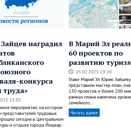
Зайцев наградил
В Марий Эл реал
атов
60 проектов по
бликанского
развитию туриз
оюзного
05.02.2025 19:20
валя-конкурса
Главе Марий Эл Юрию Зайцеву
представили мастер-план, о
 труда»
130 проектов и более 200 ини
рамках плана намечена органи
2025 13:05
семейного…
нное мероприятие, на котором
Читать далее
и представителей трудовых
 прошло сегодня в Центральном
ьтуры и отдыха города Йошкар-