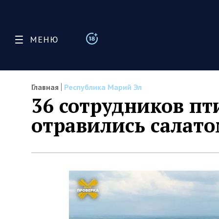
МЕНЮ
Главная
Республика Марий Эл
36 сотрудников п
отравились салато