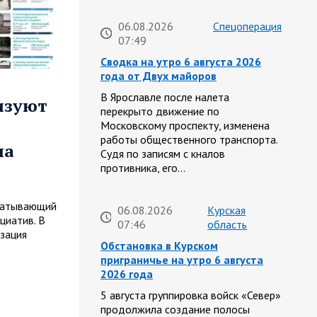
06.08.2026
Спецоперация
07:49
Сводка на утро 6 августа 2026
года от Двух майоров
В Ярославле после налета
изуют
перекрыто движение по
Московскому проспекту, изменена
работы общественного транспорта.
ма
Судя по записям с кналов
противника, его…
хватывающий
06.08.2026
Курская
циатив. В
07:46
область
зация
Обстановка в Курском
приграничье на утро 6 августа
2026 года
5 августа группировка войск «Север»
продолжила создание полосы